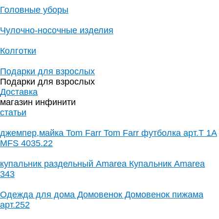
Головные уборы
Чулочно-носочные изделия
Колготки
Подарки для взрослых
Подарки для взрослых
Доставка
магазин инфинити
статьи
джемпер,майка Tom Farr Tom Farr футболка арт.T 1A
MFS 4035.22
купальник раздельный Amarea Купальник Amarea
343
Одежда для дома Домовенок Домовенок пижама
арт.252