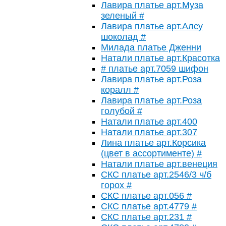
Лавира платье арт.Муза
зеленый #
Лавира платье арт.Алсу
шоколад #
Милада платье Дженни
Натали платье арт.Красотка
# платье арт.7059 шифон
Лавира платье арт.Роза
коралл #
Лавира платье арт.Роза
голубой #
Натали платье арт.400
Натали платье арт.307
Лина платье арт.Корсика
(цвет в ассортименте) #
Натали платье арт.венеция
СКС платье арт.2546/3 ч/б
горох #
СКС платье арт.056 #
СКС платье арт.4779 #
СКС платье арт.231 #