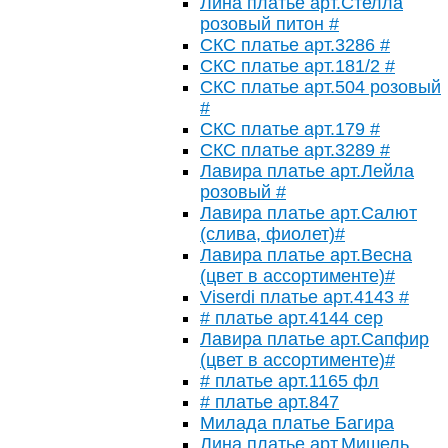
Лина платье арт.Стелла
розовый питон #
СКС платье арт.3286 #
СКС платье арт.181/2 #
СКС платье арт.504 розовый
#
СКС платье арт.179 #
СКС платье арт.3289 #
Лавира платье арт.Лейла
розовый #
Лавира платье арт.Салют
(слива, фиолет)#
Лавира платье арт.Весна
(цвет в ассортименте)#
Viserdi платье арт.4143 #
# платье арт.4144 сер
Лавира платье арт.Сапфир
(цвет в ассортименте)#
# платье арт.1165 фл
# платье арт.847
Милада платье Багира
Лина платье арт.Мишель