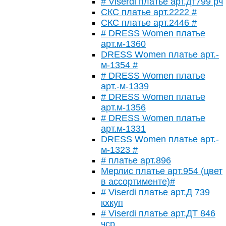
# Viserdi платье арт.дт799 рч
СКС платье арт.2222 #
СКС платье арт.2446 #
# DRESS Women платье
арт.м-1360
DRESS Women платье арт.-
м-1354 #
# DRESS Women платье
арт.-м-1339
# DRESS Women платье
арт.м-1356
# DRESS Women платье
арт.м-1331
DRESS Women платье арт.-
м-1323 #
# платье арт.896
Мерлис платье арт.954 (цвет
в ассортименте)#
# Viserdi платье арт.Д 739
кхкуп
# Viserdi платье арт.ДТ 846
чср