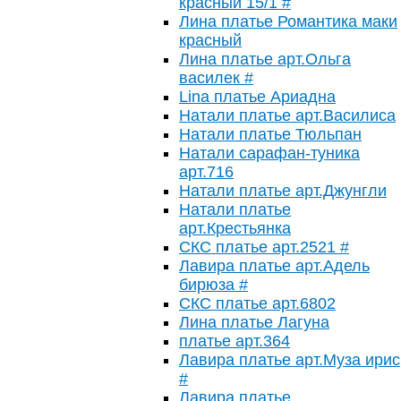
красный 15/1 #
Лина платье Романтика маки
красный
Лина платье арт.Ольга
василек #
Lina платье Ариадна
Натали платье арт.Василиса
Натали платье Тюльпан
Натали сарафан-туника
арт.716
Натали платье арт.Джунгли
Натали платье
арт.Крестьянка
СКС платье арт.2521 #
Лавира платье арт.Адель
бирюза #
СКС платье арт.6802
Лина платье Лагуна
платье арт.364
Лавира платье арт.Муза ирис
#
Лавира платье