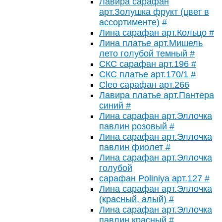
Лавира сарафан
арт.Золушка фрукт (цвет в
ассортименте) #
Лина сарафан арт.Кольцо #
Лина платье арт.Мишель
лето голубой темный #
СКС сарафан арт.196 #
СКС платье арт.170/1 #
Cleo сарафан арт.266
Лавира платье арт.Пантера
синий #
Лина сарафан арт.Эллочка
павлин розовый #
Лина сарафан арт.Эллочка
павлин фиолет #
Лина сарафан арт.Эллочка
голубой
сарафан Poliniya арт.127 #
Лина сарафан арт.Эллочка
(красный, алый) #
Лина сарафан арт.Эллочка
павлин красный #