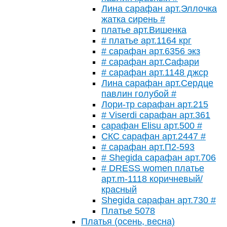
Лина сарафан арт.Эллочка
жатка сирень #
платье арт.Вишенка
# платье арт.1164 крг
# сарафан арт.6356 экз
# сарафан арт.Сафари
# сарафан арт.1148 джср
Лина сарафан арт.Сердце
павлин голубой #
Лори-тр сарафан арт.215
# Viserdi сарафан арт.361
сарафан Elisu арт.500 #
СКС сарафан арт.2447 #
# сарафан арт.П2-593
# Shegida сарафан арт.706
# DRESS women платье
арт.m-1118 коричневый/
красный
Shegida сарафан арт.730 #
Платье 5078
Платья (осень, весна)