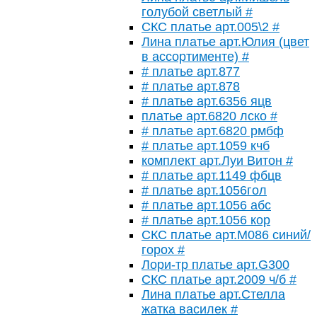
голубой светлый #
СКС платье арт.005\2 #
Лина платье арт.Юлия (цвет
в ассортименте) #
# платье арт.877
# платье арт.878
# платье арт.6356 яцв
платье арт.6820 лско #
# платье арт.6820 рмбф
# платье арт.1059 кчб
комплект арт.Луи Витон #
# платье арт.1149 фбцв
# платье арт.1056гол
# платье арт.1056 абс
# платье арт.1056 кор
СКС платье арт.М086 синий/
горох #
Лори-тр платье арт.G300
СКС платье арт.2009 ч/б #
Лина платье арт.Стелла
жатка василек #