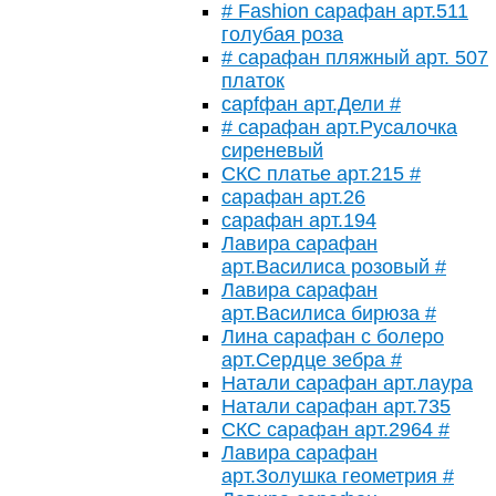
# Fashion сарафан арт.511
голубая роза
# сарафан пляжный арт. 507
платок
сарfфан арт.Дели #
# сарафан арт.Русалочка
сиреневый
СКС платье арт.215 #
сарафан арт.26
сарафан арт.194
Лавира сарафан
арт.Василиса розовый #
Лавира сарафан
арт.Василиса бирюза #
Лина сарафан с болеро
арт.Сердце зебра #
Натали сарафан арт.лаура
Натали сарафан арт.735
СКС сарафан арт.2964 #
Лавира сарафан
арт.Золушка геометрия #