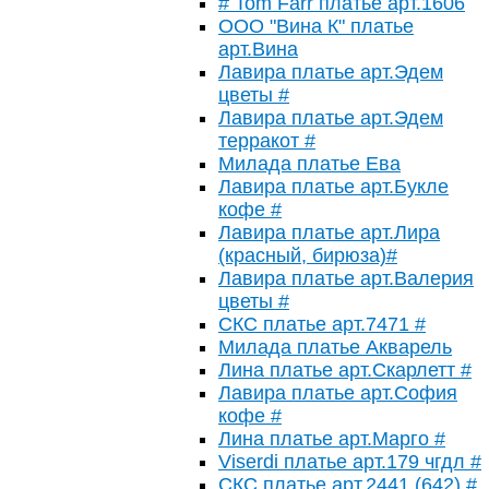
# Tom Farr платье арт.1606
ООО "Вина К" платье
арт.Вина
Лавира платье арт.Эдем
цветы #
Лавира платье арт.Эдем
терракот #
Милада платье Ева
Лавира платье арт.Букле
кофе #
Лавира платье арт.Лира
(красный, бирюза)#
Лавира платье арт.Валерия
цветы #
СКС платье арт.7471 #
Милада платье Акварель
Лина платье арт.Скарлетт #
Лавира платье арт.София
кофе #
Лина платье арт.Марго #
Viserdi платье арт.179 чгдл #
СКС платье арт.2441 (642) #