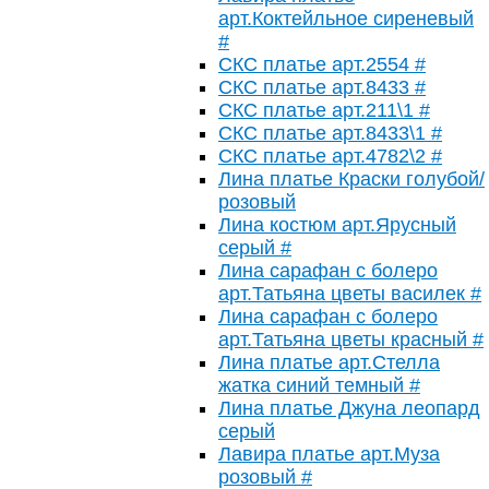
арт.Коктейльное сиреневый
#
СКС платье арт.2554 #
СКС платье арт.8433 #
СКС платье арт.211\1 #
СКС платье арт.8433\1 #
СКС платье арт.4782\2 #
Лина платье Краски голубой/
розовый
Лина костюм арт.Ярусный
серый #
Лина сарафан с болеро
арт.Татьяна цветы василек #
Лина сарафан с болеро
арт.Татьяна цветы красный #
Лина платье арт.Стелла
жатка синий темный #
Лина платье Джуна леопард
серый
Лавира платье арт.Муза
розовый #