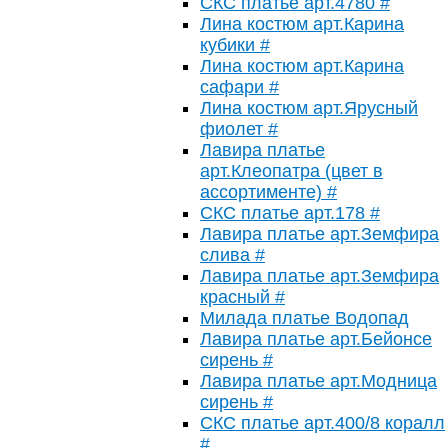
СКС платье арт.4780 #
Лина костюм арт.Карина
кубики #
Лина костюм арт.Карина
сафари #
Лина костюм арт.Ярусный
фиолет #
Лавира платье
арт.Клеопатра (цвет в
ассортименте) #
СКС платье арт.178 #
Лавира платье арт.Земфира
слива #
Лавира платье арт.Земфира
красный #
Милада платье Водопад
Лавира платье арт.Бейонсе
сирень #
Лавира платье арт.Модница
сирень #
СКС платье арт.400/8 коралл
#