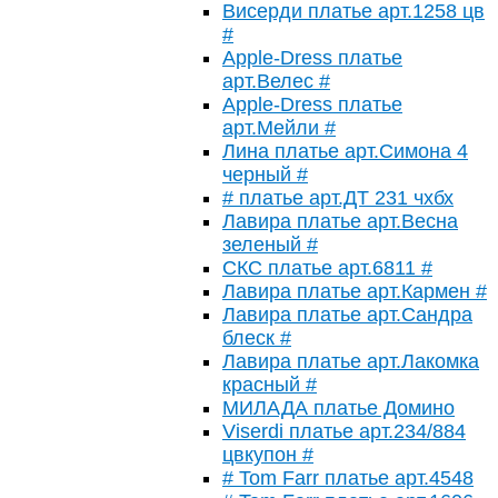
Висерди платье арт.1258 цв
#
Apple-Dress платье
арт.Велес #
Apple-Dress платье
арт.Мейли #
Лина платье арт.Симона 4
черный #
# платье арт.ДТ 231 чхбх
Лавира платье арт.Весна
зеленый #
СКС платье арт.6811 #
Лавира платье арт.Кармен #
Лавира платье арт.Сандра
блеск #
Лавира платье арт.Лакомка
красный #
МИЛАДА платье Домино
Viserdi платье арт.234/884
цвкупон #
# Tom Farr платье арт.4548