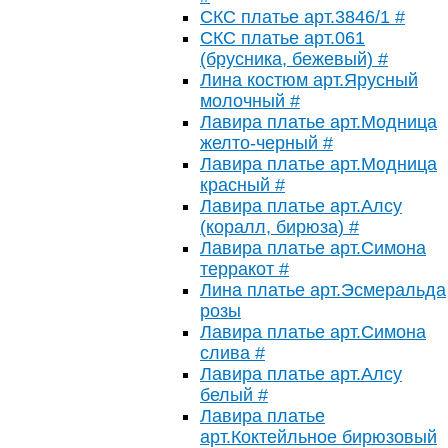
СКС платье арт.3846/1 #
СКС платье арт.061
(брусника, бежевый) #
Лина костюм арт.Ярусный
молочный #
Лавира платье арт.Модница
желто-черный #
Лавира платье арт.Модница
красный #
Лавира платье арт.Алсу
(коралл, бирюза) #
Лавира платье арт.Симона
терракот #
Лина платье арт.Эсмеральда
розы
Лавира платье арт.Симона
слива #
Лавира платье арт.Алсу
белый #
Лавира платье
арт.Коктейльное бирюзовый