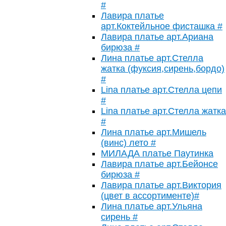
#
Лавира платье
арт.Коктейльное фисташка #
Лавира платье арт.Ариана
бирюза #
Лина платье арт.Стелла
жатка (фуксия,сирень,бордо)
#
Lina платье арт.Стелла цепи
#
Lina платье арт.Стелла жатка
#
Лина платье арт.Мишель
(винс) лето #
МИЛАДА платье Паутинка
Лавира платье арт.Бейонсе
бирюза #
Лавира платье арт.Виктория
(цвет в ассортименте)#
Лина платье арт.Ульяна
сирень #