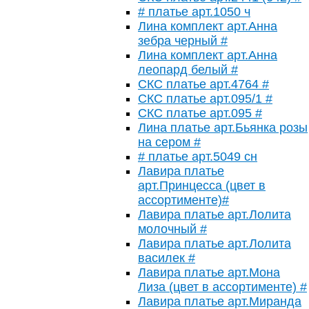
# платье арт.1050 ч
Лина комплект арт.Анна
зебра черный #
Лина комплект арт.Анна
леопард белый #
СКС платье арт.4764 #
СКС платье арт.095/1 #
СКС платье арт.095 #
Лина платье арт.Бьянка розы
на сером #
# платье арт.5049 сн
Лавира платье
арт.Принцесса (цвет в
ассортименте)#
Лавира платье арт.Лолита
молочный #
Лавира платье арт.Лолита
василек #
Лавира платье арт.Мона
Лиза (цвет в ассортименте) #
Лавира платье арт.Миранда