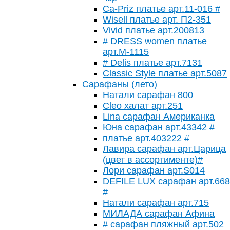
Ca-Priz платье арт.11-016 #
Wisell платье арт. П2-351
Vivid платье арт.200813
# DRESS women платье
арт.M-1115
# Delis платье арт.7131
Classic Style платье арт.5087
Сарафаны (лето)
Натали сарафан 800
Cleo халат арт.251
Lina сарафан Американка
Юна сарафан арт.43342 #
платье арт.403222 #
Лавира сарафан арт.Царица
(цвет в ассортименте)#
Лори сарафан арт.S014
DEFILE LUX сарафан арт.668
#
Натали сарафан арт.715
МИЛАДА сарафан Афина
# сарафан пляжный арт.502