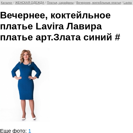
Каталог
/
ЖЕНСКАЯ ОДЕЖДА
/
Платья, сарафаны
/
Вечерние, коктейльные платья
/
Lavira
Вечернее, коктейльное
платье Lavira Лавира
платье арт.Злата синий #
Еще фото:
1