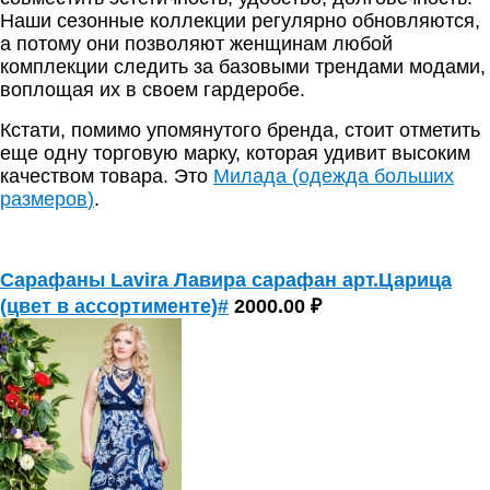
Наши сезонные коллекции регулярно обновляются,
а потому они позволяют женщинам любой
комплекции следить за базовыми трендами модами,
воплощая их в своем гардеробе.
Кстати, помимо упомянутого бренда, стоит отметить
еще одну торговую марку, которая удивит высоким
качеством товара. Это
М
илада
(
одежда больших
размеров
)
.
Сарафаны Lavira Лавира сарафан арт.Царица
(цвет в ассортименте)#
2000.00 ₽