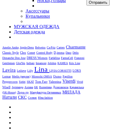
Носки,гольфы
Аксессуары
Купальники
МУЖСКАЯ ОДЕЖДА
Детская одежда
Charmante
Amelie
Andra
Apple-Dress
Belweiss
Ca-Priz
Carters
Cleo
D,imma
Classic Style
Comet
Control Body
Daso
Delis
DRESS Women
Dimanche
Don Jose
Farfallina
FarmaCell
Franzoni
Gentlemen
GlorYes
Indiani
Innamore
Jolidon
KAMEA
Kris Line
Lina
Lavira
LOKS
Leilieve
Lilly
LIVIA CORSETTI
Oxmo
Lormar
Merlis (мерлис)
Mioocchi
OMSA
Papillon
Viserdi
Peppercorn
Valentina
Sielei
SKAT
Tom Farr
Vivid
Wisell
Артемида
Аэлина
БК
Валентина
Домовенок
Карамелька
МИЛАДА
Лори-тр
(SK-House)
Мануфактура Овчининых
Натали
СКС
Солвис
Юна fashion