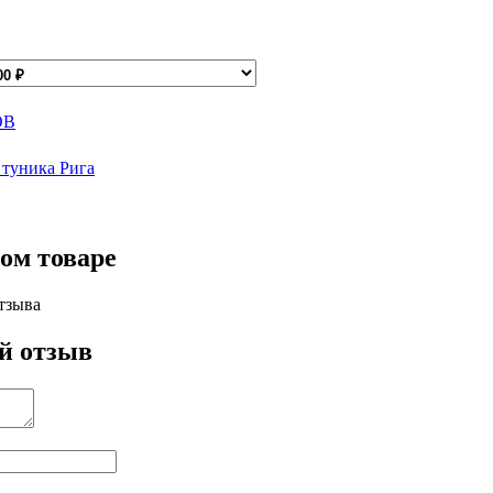
ОВ
 туника Рига
ом товаре
тзыва
й отзыв