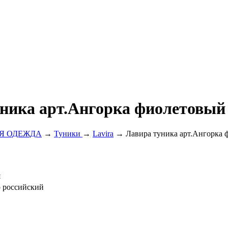
ника арт.Ангорка фиолетовый
Я ОДЕЖДА
→
Туники
→
Lavira
→ Лавира туника арт.Ангорка 
я
р российский