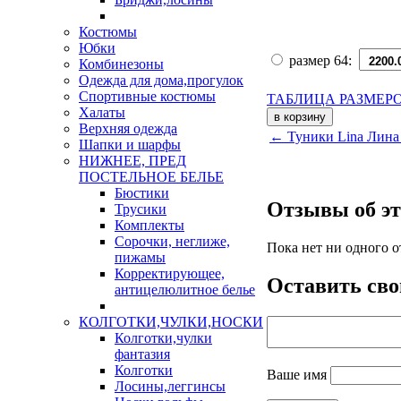
Костюмы
Юбки
размер 64:
Комбинезоны
Одежда для дома,прогулок
Спортивные костюмы
ТАБЛИЦА РАЗМЕР
Халаты
Верхняя одежда
← Туники Lina Лина
Шапки и шарфы
НИЖНЕЕ, ПРЕД
ПОСТЕЛЬНОЕ БЕЛЬЕ
Бюстики
Отзывы об эт
Трусики
Комплекты
Сорочки, неглиже,
Пока нет ни одного о
пижамы
Корректирующее,
Оставить сво
антицелюлитное белье
КОЛГОТКИ,ЧУЛКИ,НОСКИ
Колготки,чулки
фантазия
Колготки
Ваше имя
Лосины,леггинсы