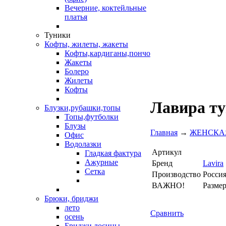
Вечерние, коктейльные
платья
Туники
Кофты, жилеты, жакеты
Кофты,кардиганы,пончо
Жакеты
Болеро
Жилеты
Кофты
Лавира ту
Блузки,рубашки,топы
Топы,футболки
Блузы
Главная
→
ЖЕНСКА
Офис
Водолазки
Артикул
Гладкая фактура
Ажурные
Бренд
Lavira
Сетка
Производство
Росси
ВАЖНО!
Разме
Брюки, бриджи
лето
Сравнить
осень
Бриджи,лосины