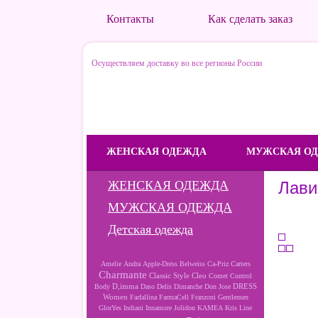
Контакты
Как сделать заказ
Осуществляем доставку во все регионы России
ЖЕНСКАЯ ОДЕЖДА
МУЖСКАЯ О
ЖЕНСКАЯ ОДЕЖДА
Лави
МУЖСКАЯ ОДЕЖДА
Детская одежда
Amelie
Andra
Apple-Dress
Belweiss
Ca-Priz
Carters
Charmante
Cleo
Classic Style
Comet
Control
D,imma
DRESS
Body
Daso
Delis
Dimanche
Don Jose
Women
Farfallina
FarmaCell
Franzoni
Gentlemen
GlorYes
Indiani
Innamore
Jolidon
KAMEA
Kris Line