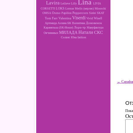
Lina
Lavira
Leilieve
Lilly
LIVIA
LOKS
CORSETTI
Lormar
Merlis (мерлис)
Mioocchi
Oxmo
Peppercorn
OMSA
Papillon
Sielei
SKAT
Viserdi
Valentina
Wisell
Tom Farr
Vivid
Артемида
Аэлина
БК
Валентина
Домовенок
Лори-тр
Карамелька (SK-House)
Мануфактура
Натали
МИЛАДА
СКС
Овчининых
Солвис
Юна fashion
← Сарафан
От
Пока
Ост