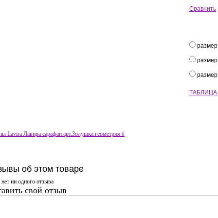
Сравнить
размер
размер
размер
ТАБЛИЦА
ы Lavira Лавира сарафан арт.Золушка геометрия #
зывы об этом товаре
 нет ни одного отзыва
авить свой отзыв