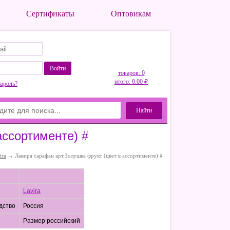
Сертификаты
Оптовикам
Войти
товаров: 0
итого: 0.00 ₽
пароль?
Найти
ассортименте) #
ira
→ Лавира сарафан арт.Золушка фрукт (цвет в ассортименте) #
Lavira
дство
Россия
Размер российский