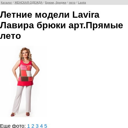
Каталог
/
ЖЕНСКАЯ ОДЕЖДА
/
Брюки, бриджи
/
лето
/
Lavira
Летние модели Lavira
Лавира брюки арт.Прямые
лето
Еще фото:
1
2
3
4
5