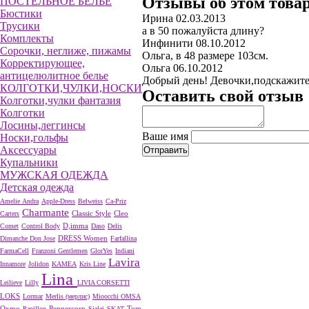
Отзывы об этом това
ПОСТЕЛЬНОЕ БЕЛЬЕ
Бюстики
Ирина
02.03.2013
Трусики
а в 50 пожалуйста длину?
Комплекты
Инфинити
08.10.2012
Сорочки, неглиже, пижамы
Ольга, в 48 размере 103см.
Корректирующее,
Ольга
06.10.2012
антицелюлитное белье
Добрый день! Девочки,подскажите,
КОЛГОТКИ,ЧУЛКИ,НОСКИ
Оставить свой отзыв
Колготки,чулки фантазия
Колготки
Лосины,леггинсы
Ваше имя
Носки,гольфы
Аксессуары
Купальники
МУЖСКАЯ ОДЕЖДА
Детская одежда
Amelie
Andra
Apple-Dress
Belweiss
Ca-Priz
Charmante
Cleo
Carters
Classic Style
D,imma
Comet
Control Body
Daso
Delis
DRESS Women
Dimanche
Don Jose
Farfallina
FarmaCell
Franzoni
Gentlemen
GlorYes
Indiani
Lavira
Innamore
Jolidon
KAMEA
Kris Line
Lina
Leilieve
Lilly
LIVIA CORSETTI
LOKS
Lormar
Merlis (мерлис)
Mioocchi
OMSA
Oxmo
Peppercorn
Papillon
Sielei
SKAT
Tom