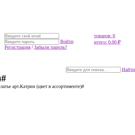
товаров: 0
Войти
итого: 0.00 ₽
Регистрация
/
Забыли пароль?
Найти
)#
латье арт.Катрин (цвет в ассортименте)#