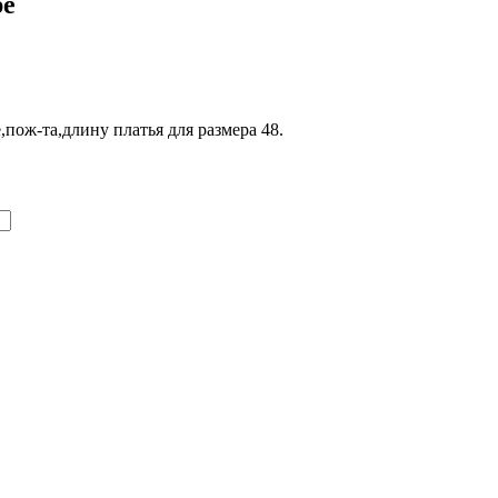
ре
пож-та,длину платья для размера 48.