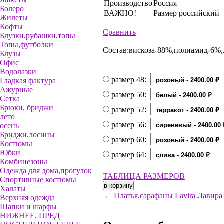
Производство
Россия
Болеро
ВАЖНО!
Размер российский
Жилеты
Кофты
Сравнить
Блузки,рубашки,топы
Топы,футболки
Состав:вискоза-88%,полиамид-6%,
Блузы
Офис
Водолазки
размер 48:
Гладкая фактура
Ажурные
размер 50:
Сетка
Брюки, бриджи
размер 52:
лето
размер 56:
осень
Бриджи,лосины
размер 60:
Костюмы
Юбки
размер 64:
Комбинезоны
Одежда для дома,прогулок
ТАБЛИЦА РАЗМЕРОВ
Спортивные костюмы
Халаты
← Платья,сарафаны Lavira Лавира 
Верхняя одежда
Шапки и шарфы
НИЖНЕЕ, ПРЕД