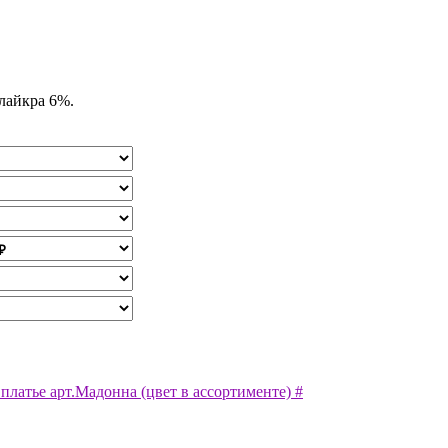
лайкра 6%.
платье арт.Мадонна (цвет в ассортименте) #