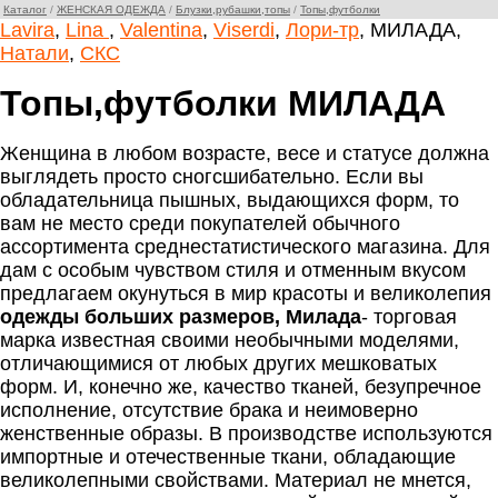
Каталог
/
ЖЕНСКАЯ ОДЕЖДА
/
Блузки,рубашки,топы
/
Топы,футболки
Lavira
,
Lina
,
Valentina
,
Viserdi
,
Лори-тр
, МИЛАДА,
Натали
,
СКС
Топы,футболки МИЛАДА
Женщина в любом возрасте, весе и статусе должна
выглядеть просто сногсшибательно. Если вы
обладательница пышных, выдающихся форм, то
вам не место среди покупателей обычного
ассортимента среднестатистического магазина. Для
дам с особым чувством стиля и отменным вкусом
предлагаем окунуться в мир красоты и великолепия
одежды больших размеров, Милада
- торговая
марка известная своими необычными моделями,
отличающимися от любых других мешковатых
форм. И, конечно же, качество тканей, безупречное
исполнение, отсутствие брака и неимоверно
женственные образы. В производстве используются
импортные и отечественные ткани, обладающие
великолепными свойствами. Материал не мнется,