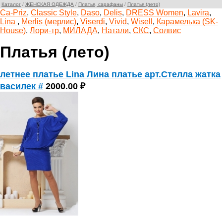
Каталог
/
ЖЕНСКАЯ ОДЕЖДА
/
Платья, сарафаны
/
Платья (лето)
Ca-Priz
,
Classic Style
,
Daso
,
Delis
,
DRESS Women
,
Lavira
,
Lina
,
Merlis (мерлис)
,
Viserdi
,
Vivid
,
Wisell
,
Карамелька (SK-
House)
,
Лори-тр
,
МИЛАДА
,
Натали
,
СКС
,
Солвис
Платья (лето)
летнее платье Lina Лина платье арт.Стелла жатка
василек #
2000.00 ₽