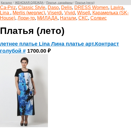
Каталог
/
ЖЕНСКАЯ ОДЕЖДА
/
Платья, сарафаны
/
Платья (лето)
Ca-Priz
,
Classic Style
,
Daso
,
Delis
,
DRESS Women
,
Lavira
,
Lina
,
Merlis (мерлис)
,
Viserdi
,
Vivid
,
Wisell
,
Карамелька (SK-
House)
,
Лори-тр
,
МИЛАДА
,
Натали
,
СКС
,
Солвис
Платья (лето)
летнее платье Lina Лина платье арт.Контраст
голубой #
1700.00 ₽