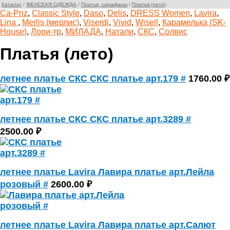
Каталог
/
ЖЕНСКАЯ ОДЕЖДА
/
Платья, сарафаны
/
Платья (лето)
Ca-Priz
,
Classic Style
,
Daso
,
Delis
,
DRESS Women
,
Lavira
,
Lina
,
Merlis (мерлис)
,
Viserdi
,
Vivid
,
Wisell
,
Карамелька (SK-
House)
,
Лори-тр
,
МИЛАДА
,
Натали
,
СКС
,
Солвис
Платья (лето)
летнее платье СКС СКС платье арт.179 #
1760.00 ₽
летнее платье СКС СКС платье арт.3289 #
2500.00 ₽
летнее платье Lavira Лавира платье арт.Лейла
розовый #
2600.00 ₽
летнее платье Lavira Лавира платье арт.Салют