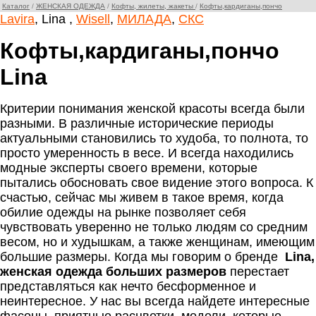
Каталог
/
ЖЕНСКАЯ ОДЕЖДА
/
Кофты, жилеты, жакеты
/
Кофты,кардиганы,пончо
Lavira
, Lina ,
Wisell
,
МИЛАДА
,
СКС
Кофты,кардиганы,пончо
Lina
Критерии понимания женской красоты всегда были
разными. В различные исторические периоды
актуальными становились то худоба, то полнота, то
просто умеренность в весе. И всегда находились
модные эксперты своего времени, которые
пытались обосновать свое видение этого вопроса. К
счастью, сейчас мы живем в такое время, когда
обилие одежды на рынке позволяет себя
чувствовать уверенно не только людям со средним
весом, но и худышкам, а также женщинам, имеющим
большие размеры. Когда мы говорим о бренде
Lina,
женская одежда больших размеров
перестает
представляться как нечто бесформенное и
неинтересное. У нас вы всегда найдете интересные