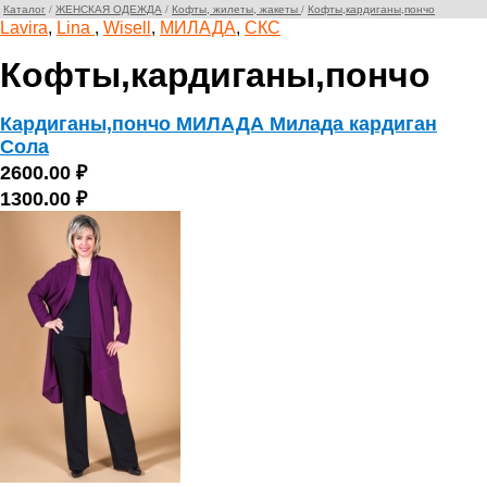
Каталог
/
ЖЕНСКАЯ ОДЕЖДА
/
Кофты, жилеты, жакеты
/
Кофты,кардиганы,пончо
Lavira
,
Lina
,
Wisell
,
МИЛАДА
,
СКС
Кофты,кардиганы,пончо
Кардиганы,пончо МИЛАДА Милада кардиган
Сола
2600.00 ₽
1300.00 ₽