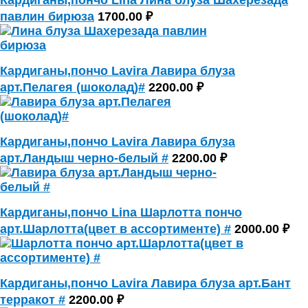
Кардиганы,пончо Lina Лина блуза Шахерезада
павлин бирюза
1700.00 ₽
Кардиганы,пончо Lavira Лавира блуза
арт.Пелагея (шоколад)#
2200.00 ₽
Кардиганы,пончо Lavira Лавира блуза
арт.Ландыш черно-белый #
2200.00 ₽
Кардиганы,пончо Lina Шарлотта пончо
арт.Шарлотта(цвет в ассортименте) #
2000.00 ₽
Кардиганы,пончо Lavira Лавира блуза арт.Бант
терракот #
2200.00 ₽