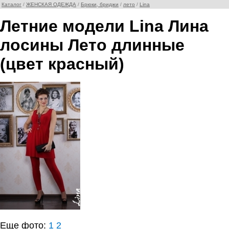
Каталог
/
ЖЕНСКАЯ ОДЕЖДА
/
Брюки, бриджи
/
лето
/
Lina
Летние модели Lina Лина
лосины Лето длинные
(цвет красный)
Еще фото:
1
2