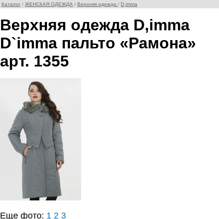
Каталог
/
ЖЕНСКАЯ ОДЕЖДА
/
Верхняя одежда
/
D,imma
Верхняя одежда D,imma
D`imma пальто «Рамона»
арт. 1355
Еще фото:
1
2
3