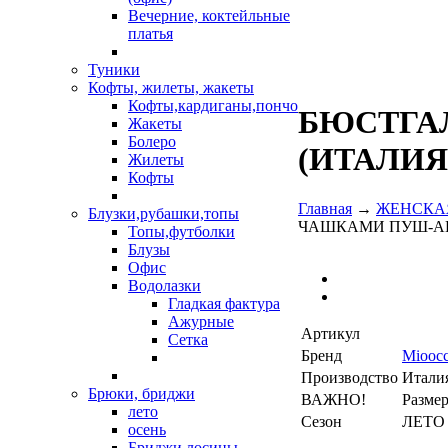
Вечерние, коктейльные
платья
Туники
Кофты, жилеты, жакеты
Кофты,кардиганы,пончо
БЮСТГА
Жакеты
Болеро
(ИТАЛИЯ)
Жилеты
Кофты
Главная
→
ЖЕНСКА
Блузки,рубашки,топы
ЧАШКАМИ ПУШ-АП 
Топы,футболки
Блузы
Офис
Водолазки
Гладкая фактура
Ажурные
Артикул
Сетка
Бренд
Mioocc
Производство
Итали
Брюки, бриджи
ВАЖНО!
Разме
лето
Сезон
ЛЕТО
осень
Бриджи,лосины