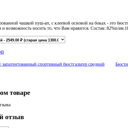
рованной чашкой пуш-ап, с клеевой основой на боках - это бюст
и и возможность носить то, что Вам нравится. Состав: 82%п/ам.
ОВ
запатентованный спортивный бюстгальтер средний
Бюстик
ом товаре
тзыва
й отзыв