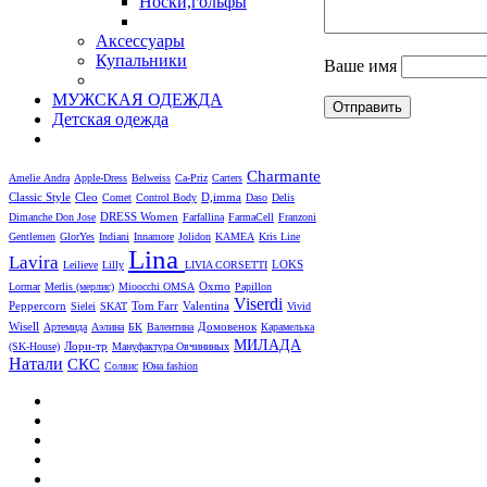
Носки,гольфы
Аксессуары
Купальники
Ваше имя
МУЖСКАЯ ОДЕЖДА
Детская одежда
Charmante
Amelie
Andra
Apple-Dress
Belweiss
Ca-Priz
Carters
Cleo
D,imma
Classic Style
Comet
Control Body
Daso
Delis
DRESS Women
Dimanche
Don Jose
Farfallina
FarmaCell
Franzoni
Gentlemen
GlorYes
Indiani
Innamore
Jolidon
KAMEA
Kris Line
Lina
Lavira
LOKS
Leilieve
Lilly
LIVIA CORSETTI
Oxmo
Lormar
Merlis (мерлис)
Mioocchi
OMSA
Papillon
Viserdi
Peppercorn
Valentina
Sielei
SKAT
Tom Farr
Vivid
Wisell
Артемида
Аэлина
БК
Валентина
Домовенок
Карамелька
МИЛАДА
Лори-тр
(SK-House)
Мануфактура Овчининых
Натали
СКС
Солвис
Юна fashion