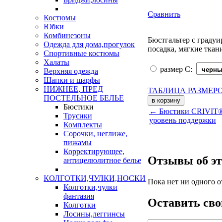
Сравнить
Костюмы
Юбки
Комбинезоны
Бюстгальтер с градуи
Одежда для дома,прогулок
посадка, мягкие ткан
Спортивные костюмы
Халаты
размер C:
Верхняя одежда
Шапки и шарфы
НИЖНЕЕ, ПРЕД
ТАБЛИЦА РАЗМЕР
ПОСТЕЛЬНОЕ БЕЛЬЕ
Бюстики
← Бюстики CRIVIT® 
Трусики
уровень поддержки
Комплекты
Сорочки, неглиже,
пижамы
Корректирующее,
Отзывы об эт
антицелюлитное белье
КОЛГОТКИ,ЧУЛКИ,НОСКИ
Пока нет ни одного о
Колготки,чулки
фантазия
Оставить сво
Колготки
Лосины,леггинсы