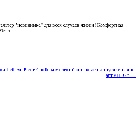
гальтер "невидимка" для всех случаев жизни! Комфортная
18%эл.
и Leilieve Pierre Cardin комплект бюстгальтер и трусики слипы
арт.P1116 * →