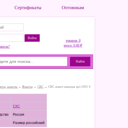
Сертификаты
Оптовикам
Войти
товаров: 0
итого: 0.00 ₽
пароль?
Найти
леты, жакеты
→
Жакеты
→
СКС
→ СКС жакет-накидка арт.1001 #
СКС
дство
Россия
Размер российский