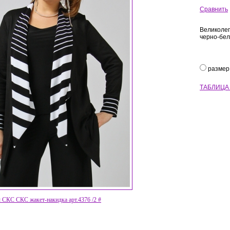
Сравнить
Великолеп
черно-бел
размер
ТАБЛИЦА
СКС СКС жакет-накидка арт.4376 /2 #