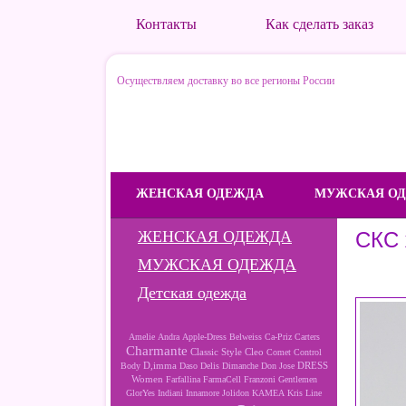
Контакты
Как сделать заказ
Осуществляем доставку во все регионы России
ЖЕНСКАЯ ОДЕЖДА
МУЖСКАЯ О
ЖЕНСКАЯ ОДЕЖДА
СКС 
МУЖСКАЯ ОДЕЖДА
Детская одежда
Amelie
Andra
Apple-Dress
Belweiss
Ca-Priz
Carters
Charmante
Cleo
Classic Style
Comet
Control
D,imma
DRESS
Body
Daso
Delis
Dimanche
Don Jose
Women
Farfallina
FarmaCell
Franzoni
Gentlemen
GlorYes
Indiani
Innamore
Jolidon
KAMEA
Kris Line