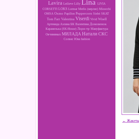
Lina
Lavira
Leilieve
Lilly
LIVIA
LOKS
CORSETTI
Lormar
Merlis (мерлис)
Mioocchi
Oxmo
Peppercorn
OMSA
Papillon
Sielei
SKAT
Viserdi
Valentina
Wisell
Tom Farr
Vivid
Артемида
Аэлина
БК
Валентина
Домовенок
Лори-тр
Карамелька (SK-House)
Мануфактура
Натали
МИЛАДА
СКС
Овчининых
Солвис
Юна fashion
← Жакеты 