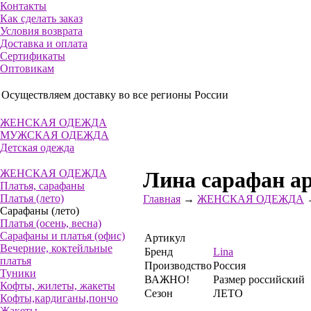
Контакты
Как сделать заказ
Условия возврата
Доставка и оплата
Сертификаты
Оптовикам
Осуществляем доставку во все регионы России
ЖЕНСКАЯ ОДЕЖДА
МУЖСКАЯ ОДЕЖДА
Детская одежда
ЖЕНСКАЯ ОДЕЖДА
Лина сарафан ар
Платья, сарафаны
Платья (лето)
Главная
→
ЖЕНСКАЯ ОДЕЖДА
Сарафаны (лето)
Платья (осень, весна)
Сарафаны и платья (офис)
Артикул
Вечерние, коктейльные
Бренд
Lina
платья
Производство
Россия
Туники
ВАЖНО!
Размер российский
Кофты, жилеты, жакеты
Сезон
ЛЕТО
Кофты,кардиганы,пончо
Жакеты