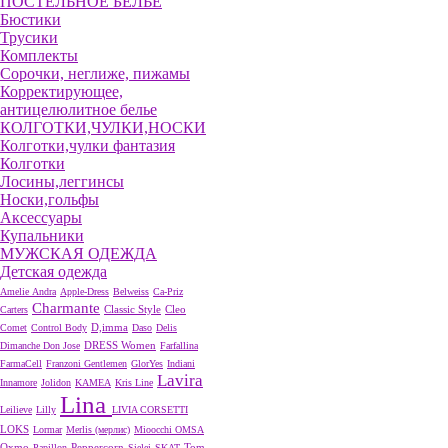
ПОСТЕЛЬНОЕ БЕЛЬЕ
Бюстики
Трусики
Комплекты
Сорочки, неглиже, пижамы
Корректирующее,
антицелюлитное белье
КОЛГОТКИ,ЧУЛКИ,НОСКИ
Колготки,чулки фантазия
Колготки
Лосины,леггинсы
Носки,гольфы
Аксессуары
Купальники
МУЖСКАЯ ОДЕЖДА
Детская одежда
Amelie
Andra
Apple-Dress
Belweiss
Ca-Priz
Charmante
Cleo
Carters
Classic Style
D,imma
Comet
Control Body
Daso
Delis
DRESS Women
Dimanche
Don Jose
Farfallina
FarmaCell
Franzoni
Gentlemen
GlorYes
Indiani
Lavira
Innamore
Jolidon
KAMEA
Kris Line
Lina
Leilieve
Lilly
LIVIA CORSETTI
LOKS
Lormar
Merlis (мерлис)
Mioocchi
OMSA
Oxmo
Peppercorn
Papillon
Sielei
SKAT
Tom