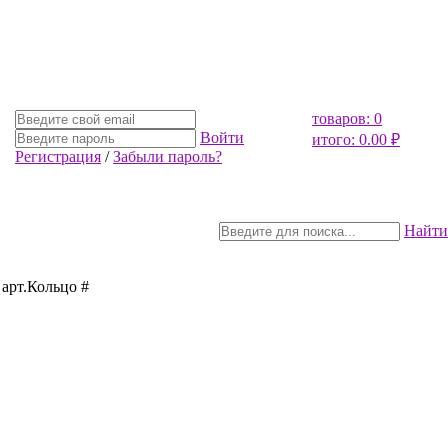
товаров: 0
Войти
итого: 0.00 ₽
Регистрация
/
Забыли пароль?
Найти
арт.Кольцо #