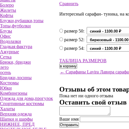
Сравнить
Болеро
Жилеты
Интересный сарафан- туника, на к
Кофты
Блузки,рубашки,топы
Топы,футболки
Блузы
размер 50:
Офис
размер 52:
Водолазки
Гладкая фактура
размер 54:
Ажурные
Сетка
ТАБЛИЦА РАЗМЕРОВ
Брюки, бриджи
лето
← Сарафаны Lavira Лавира сарафан
осень
Бриджи,лосины
Костюмы
Юбки
Отзывы об этом това
Комбинезоны
Пока нет ни одного отзыва
Одежда для дома,прогулок
Оставить свой отзыв
Спортивные костюмы
Халаты
Верхняя одежда
Шапки и шарфы
Ваше имя
НИЖНЕЕ, ПРЕД