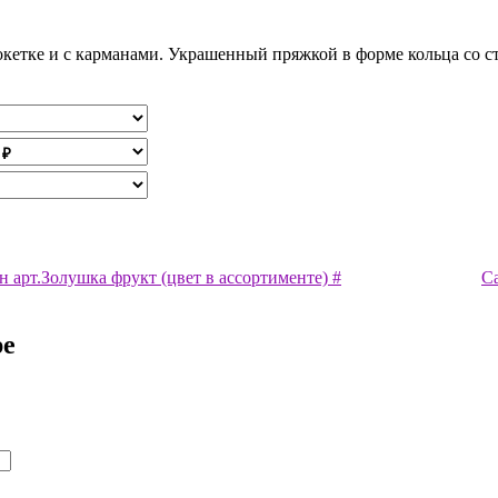
окетке и с карманами. Украшенный пряжкой в форме кольца со с
 арт.Золушка фрукт (цвет в ассортименте) #
С
ре