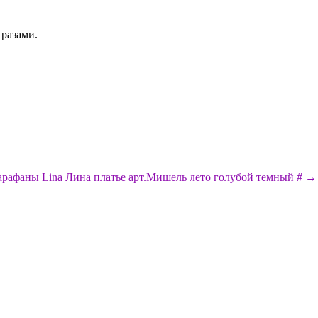
тразами.
арафаны Lina Лина платье арт.Мишель лето голубой темный # →