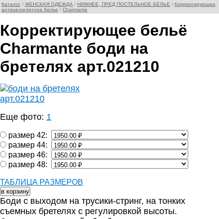
Каталог
/
ЖЕНСКАЯ ОДЕЖДА
/
НИЖНЕЕ, ПРЕД ПОСТЕЛЬНОЕ БЕЛЬЕ
/
Корректирующее,
антицелюлитное белье
/
Charmante
Корректирующее бельё
Charmante боди на
бретелях арт.021210
Еще фото:
1
размер 42:
размер 44:
размер 46:
размер 48:
ТАБЛИЦА РАЗМЕРОВ
Боди с выходом на трусики-стринг, на тонких
съемных бретелях с регулировкой высоты.