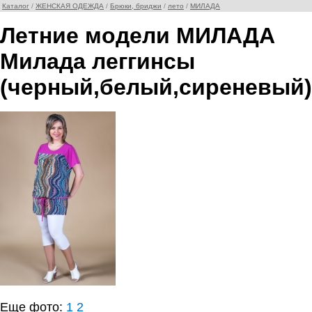
Каталог
/
ЖЕНСКАЯ ОДЕЖДА
/
Брюки, бриджи
/
лето
/
МИЛАДА
Летние модели МИЛАДА
Милада леггинсы
(черный,белый,сиреневый)
Еще фото:
1
2