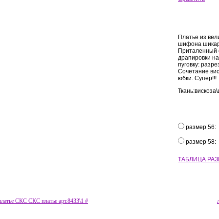
Платье из вел
шифона шикарн
Приталенный с
драпировки на
пуговку: разре
Сочетание ви
юбки. Супер!!!
Ткань:вискоза
размер 56:
размер 58:
ТАБЛИЦА РА
платье СКС СКС платье арт.8433\1 #