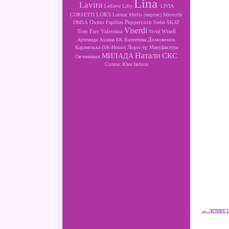
Lina
Lavira
Leilieve
Lilly
LIVIA
LOKS
CORSETTI
Lormar
Merlis (мерлис)
Mioocchi
Oxmo
Peppercorn
OMSA
Papillon
Sielei
SKAT
Viserdi
Valentina
Wisell
Tom Farr
Vivid
Артемида
Аэлина
БК
Валентина
Домовенок
Лори-тр
Карамелька (SK-House)
Мануфактура
Натали
МИЛАДА
СКС
Овчининых
Солвис
Юна fashion
← летнее 