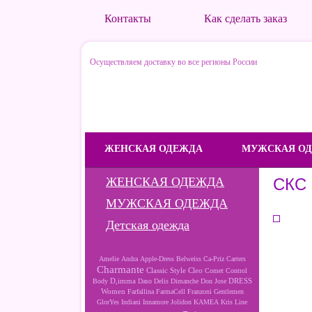
Контакты
Как сделать заказ
Осуществляем доставку во все регионы России
ЖЕНСКАЯ ОДЕЖДА
МУЖСКАЯ О
ЖЕНСКАЯ ОДЕЖДА
СКС 
МУЖСКАЯ ОДЕЖДА
Детская одежда
Amelie
Andra
Apple-Dress
Belweiss
Ca-Priz
Carters
Charmante
Cleo
Classic Style
Comet
Control
D,imma
DRESS
Body
Daso
Delis
Dimanche
Don Jose
Women
Farfallina
FarmaCell
Franzoni
Gentlemen
GlorYes
Indiani
Innamore
Jolidon
KAMEA
Kris Line