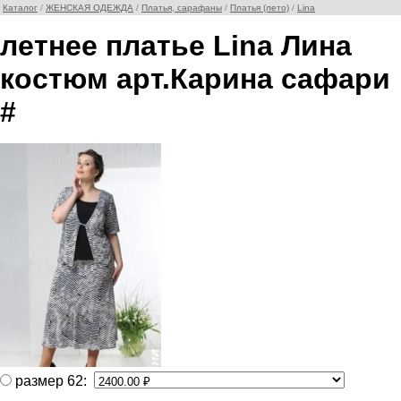
Каталог
/
ЖЕНСКАЯ ОДЕЖДА
/
Платья, сарафаны
/
Платья (лето)
/
Lina
летнее платье Lina Лина
костюм арт.Карина сафари
#
размер 62: