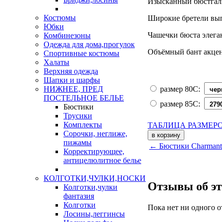
Изысканный бюстгаль
Костюмы
Широкие бретели вып
Юбки
Чашечки бюста элеган
Комбинезоны
Одежда для дома,прогулок
Объёмный бант акцен
Спортивные костюмы
Халаты
Верхняя одежда
Шапки и шарфы
размер 80C:
НИЖНЕЕ, ПРЕД
ПОСТЕЛЬНОЕ БЕЛЬЕ
размер 85C:
Бюстики
Трусики
Комплекты
ТАБЛИЦА РАЗМЕР
Сорочки, неглиже,
пижамы
← Бюстики Charmant
Корректирующее,
антицелюлитное белье
КОЛГОТКИ,ЧУЛКИ,НОСКИ
Отзывы об эт
Колготки,чулки
фантазия
Колготки
Пока нет ни одного о
Лосины,леггинсы