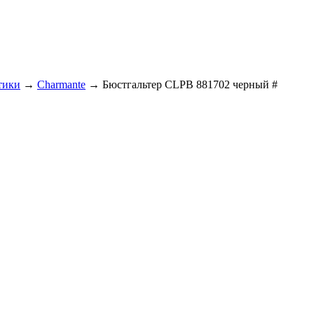
тики
→
Charmante
→ Бюстгальтер CLPB 881702 черный #