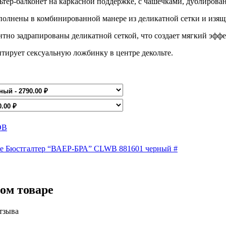
тер-балконет на каркасной поддержке, с чашечками, дублиров
олнены в комбинированной манере из деликатной сетки и изящ
тно задрапированы деликатной сеткой, что создает мягкий эффе
тирует сексуальную ложбинку в центре декольте.
ОВ
e Бюстгалтер “ВАЕР-БРА” CLWB 881601 черный #
ом товаре
тзыва