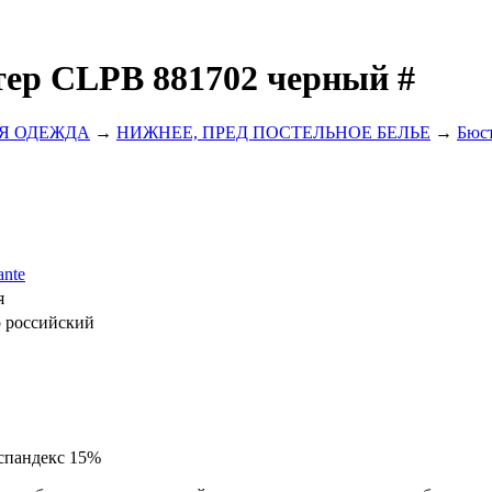
ер CLPB 881702 черный #
Я ОДЕЖДА
→
НИЖНЕЕ, ПРЕД ПОСТЕЛЬНОЕ БЕЛЬЕ
→
Бюс
nte
я
р российский
 спандекс 15%