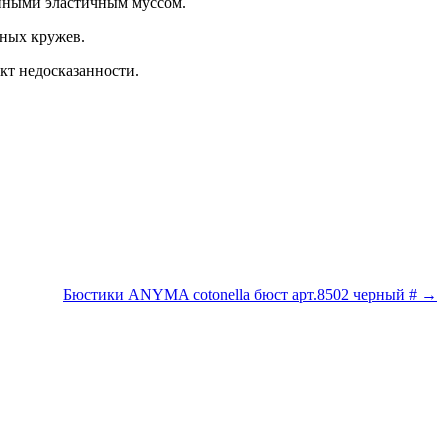
анными эластичным муссом.
ных кружев.
кт недосказанности.
Бюстики ANYMA cotonella бюст арт.8502 черный # →