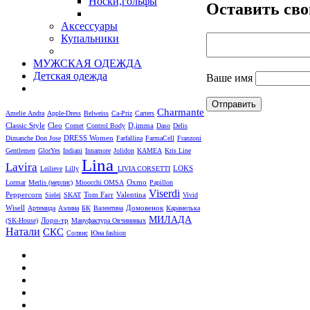
Носки,гольфы
Оставить сво
Аксессуары
Купальники
МУЖСКАЯ ОДЕЖДА
Детская одежда
Ваше имя
Charmante
Amelie
Andra
Apple-Dress
Belweiss
Ca-Priz
Carters
Cleo
D,imma
Classic Style
Comet
Control Body
Daso
Delis
DRESS Women
Dimanche
Don Jose
Farfallina
FarmaCell
Franzoni
Gentlemen
GlorYes
Indiani
Innamore
Jolidon
KAMEA
Kris Line
Lina
Lavira
LOKS
Leilieve
Lilly
LIVIA CORSETTI
Oxmo
Lormar
Merlis (мерлис)
Mioocchi
OMSA
Papillon
Viserdi
Peppercorn
Valentina
Sielei
SKAT
Tom Farr
Vivid
Wisell
Артемида
Аэлина
БК
Валентина
Домовенок
Карамелька
МИЛАДА
Лори-тр
(SK-House)
Мануфактура Овчининых
Натали
СКС
Солвис
Юна fashion