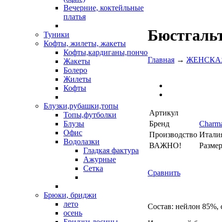
Вечерние, коктейльные
платья
Бюстгальт
Туники
Кофты, жилеты, жакеты
Кофты,кардиганы,пончо
Главная
→
ЖЕНСКА
Жакеты
Болеро
Жилеты
Кофты
Блузки,рубашки,топы
Артикул
Топы,футболки
Бренд
Charma
Блузы
Офис
Производство
Итали
Водолазки
ВАЖНО!
Разме
Гладкая фактура
Ажурные
Сетка
Сравнить
Брюки, бриджи
лето
Состав: нейлон 85%,
осень
Бриджи,лосины