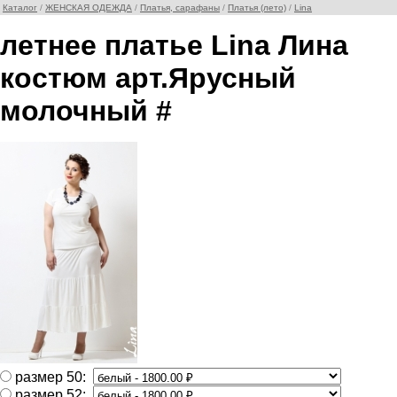
Каталог
/
ЖЕНСКАЯ ОДЕЖДА
/
Платья, сарафаны
/
Платья (лето)
/
Lina
летнее платье Lina Лина
костюм арт.Ярусный
молочный #
размер 50:
размер 52: