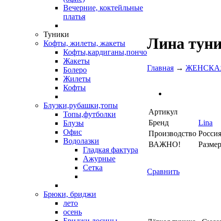
Вечерние, коктейльные
платья
Туники
Лина туни
Кофты, жилеты, жакеты
Кофты,кардиганы,пончо
Жакеты
Главная
→
ЖЕНСКА
Болеро
Жилеты
Кофты
Блузки,рубашки,топы
Артикул
Топы,футболки
Бренд
Lina
Блузы
Офис
Производство
Росси
Водолазки
ВАЖНО!
Разме
Гладкая фактура
Ажурные
Сетка
Сравнить
Брюки, бриджи
лето
осень
Бриджи,лосины