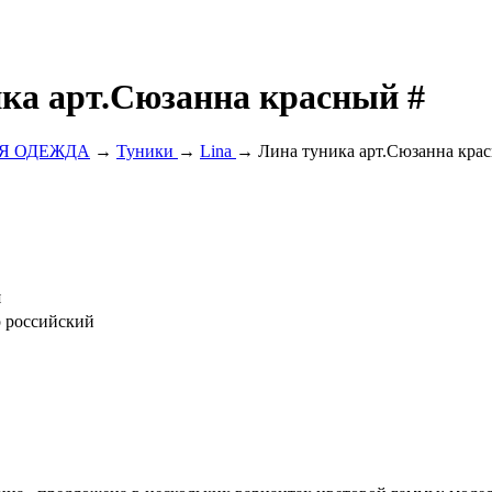
ка арт.Сюзанна красный #
Я ОДЕЖДА
→
Туники
→
Lina
→ Лина туника арт.Сюзанна кра
я
р российский