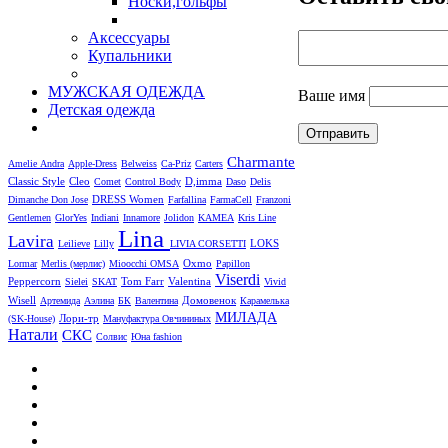
Носки,гольфы
Аксессуары
Купальники
МУЖСКАЯ ОДЕЖДА
Ваше имя
Детская одежда
Charmante
Amelie
Andra
Apple-Dress
Belweiss
Ca-Priz
Carters
Cleo
D,imma
Classic Style
Comet
Control Body
Daso
Delis
DRESS Women
Dimanche
Don Jose
Farfallina
FarmaCell
Franzoni
Gentlemen
GlorYes
Indiani
Innamore
Jolidon
KAMEA
Kris Line
Lina
Lavira
LOKS
Leilieve
Lilly
LIVIA CORSETTI
Oxmo
Lormar
Merlis (мерлис)
Mioocchi
OMSA
Papillon
Viserdi
Peppercorn
Valentina
Sielei
SKAT
Tom Farr
Vivid
Wisell
Артемида
Аэлина
БК
Валентина
Домовенок
Карамелька
МИЛАДА
Лори-тр
(SK-House)
Мануфактура Овчининых
Натали
СКС
Солвис
Юна fashion