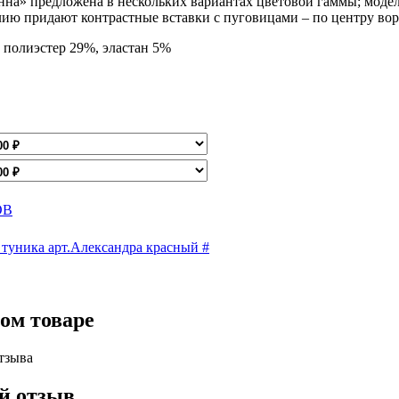
нна» предложена в нескольких вариантах цветовой гаммы; моде
ию придают контрастные вставки с пуговицами – по центру вор
 полиэстер 29%, эластан 5%
ОВ
туника арт.Александра красный #
ом товаре
тзыва
й отзыв