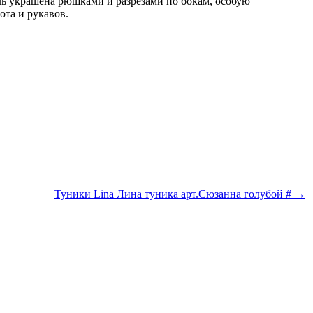
ль украшена рюшками и разрезами по бокам, особую
ота и рукавов.
Туники Lina Лина туника арт.Сюзанна голубой # →