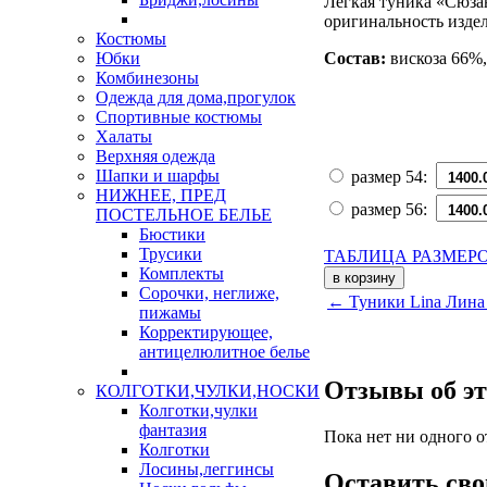
Лёгкая туника «Сюза
оригинальность издел
Костюмы
Состав:
вискоза 66%,
Юбки
Комбинезоны
Одежда для дома,прогулок
Спортивные костюмы
Халаты
Верхняя одежда
Шапки и шарфы
размер 54:
НИЖНЕЕ, ПРЕД
размер 56:
ПОСТЕЛЬНОЕ БЕЛЬЕ
Бюстики
Трусики
ТАБЛИЦА РАЗМЕР
Комплекты
Сорочки, неглиже,
← Туники Lina Лина 
пижамы
Корректирующее,
антицелюлитное белье
Отзывы об эт
КОЛГОТКИ,ЧУЛКИ,НОСКИ
Колготки,чулки
фантазия
Пока нет ни одного о
Колготки
Лосины,леггинсы
Оставить сво