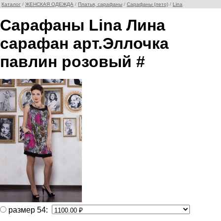
Каталог
/
ЖЕНСКАЯ ОДЕЖДА
/
Платья, сарафаны
/
Сарафаны (лето)
/
Lina
Сарафаны Lina Лина
сарафан арт.Эллочка
павлин розовый #
размер 54: