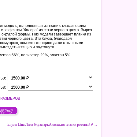
я модель, выполненная из ткани с классическим
 с эффектом "болеро" из сетки черного цвета. Вырез
 округлой формы. Низ модели завершает планка из
етки черного цвета. Эта блуза, благодаря
ьному крою, поможет женщине даже с пышными
ыглядеть изящно и подтянуто.
искоза 66%, полиэстер 29%, эластан 5%
 50:
 58:
 РАЗМЕРОВ
Блузы Lina Лина блуза арт.Анастасия платки розовый # →