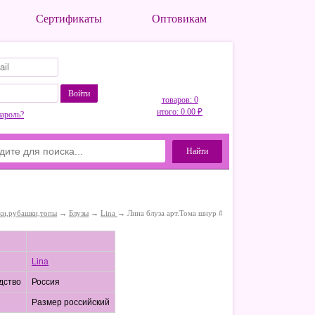
Сертификаты
Оптовикам
Войти
товаров: 0
итого: 0.00 ₽
пароль?
Найти
ки,рубашки,топы
→
Блузы
→
Lina
→ Лина блуза арт.Тома шнур #
Lina
дство
Россия
Размер российский