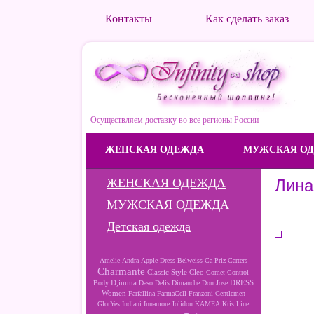
Контакты
Как сделать заказ
Осуществляем доставку во все регионы России
ЖЕНСКАЯ ОДЕЖДА
МУЖСКАЯ О
ЖЕНСКАЯ ОДЕЖДА
Лина
МУЖСКАЯ ОДЕЖДА
Детская одежда
Amelie
Andra
Apple-Dress
Belweiss
Ca-Priz
Carters
Charmante
Cleo
Classic Style
Comet
Control
D,imma
DRESS
Body
Daso
Delis
Dimanche
Don Jose
Women
Farfallina
FarmaCell
Franzoni
Gentlemen
GlorYes
Indiani
Innamore
Jolidon
KAMEA
Kris Line