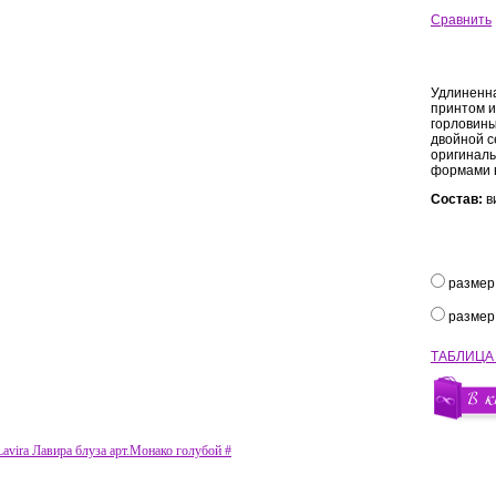
Сравнить
Удлиненна
принтом и
горловины
двойной с
оригинал
формами в
Состав:
в
размер
размер
ТАБЛИЦА
avira Лавира блуза арт.Монако голубой #