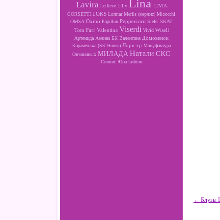
Lina
Lavira
Leilieve
Lilly
LIVIA
LOKS
CORSETTI
Lormar
Merlis (мерлис)
Mioocchi
Oxmo
Peppercorn
OMSA
Papillon
Sielei
SKAT
Viserdi
Valentina
Wisell
Tom Farr
Vivid
Артемида
Аэлина
БК
Валентина
Домовенок
Лори-тр
Карамелька (SK-House)
Мануфактура
Натали
МИЛАДА
СКС
Овчининых
Солвис
Юна fashion
← Блузы L