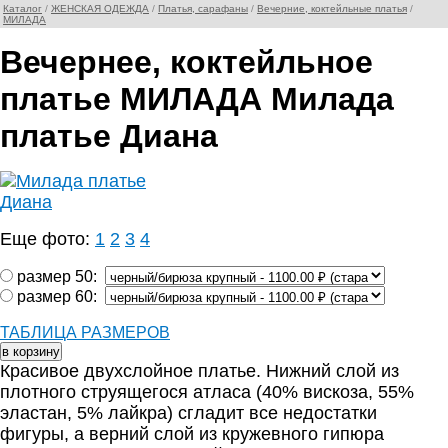
Каталог
/
ЖЕНСКАЯ ОДЕЖДА
/
Платья, сарафаны
/
Вечерние, коктейльные платья
/
МИЛАДА
Вечернее, коктейльное
платье МИЛАДА Милада
платье Диана
Еще фото:
1
2
3
4
размер 50:
размер 60:
ТАБЛИЦА РАЗМЕРОВ
Красивое двухслойное платье. Нижний слой из
плотного струящегося атласа (40% вискоза, 55%
эластан, 5% лайкра) сгладит все недостатки
фигуры, а верний слой из кружевного гипюра