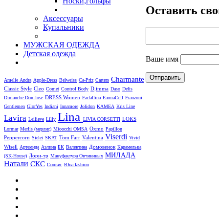
Носки,гольфы
Оставить сво
Аксессуары
Купальники
МУЖСКАЯ ОДЕЖДА
Детская одежда
Ваше имя
Charmante
Amelie
Andra
Apple-Dress
Belweiss
Ca-Priz
Carters
Cleo
D,imma
Classic Style
Comet
Control Body
Daso
Delis
DRESS Women
Dimanche
Don Jose
Farfallina
FarmaCell
Franzoni
Gentlemen
GlorYes
Indiani
Innamore
Jolidon
KAMEA
Kris Line
Lina
Lavira
LOKS
Leilieve
Lilly
LIVIA CORSETTI
Oxmo
Lormar
Merlis (мерлис)
Mioocchi
OMSA
Papillon
Viserdi
Peppercorn
Valentina
Sielei
SKAT
Tom Farr
Vivid
Wisell
Артемида
Аэлина
БК
Валентина
Домовенок
Карамелька
МИЛАДА
Лори-тр
(SK-House)
Мануфактура Овчининых
Натали
СКС
Солвис
Юна fashion