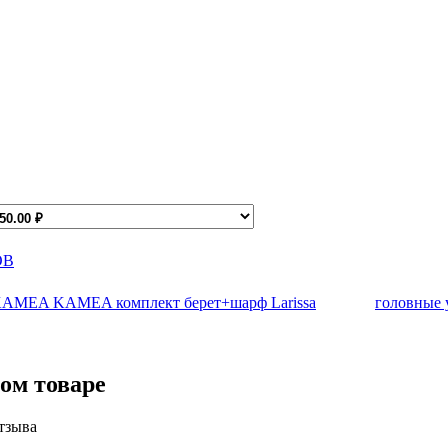
ОВ
KAMEA KAMEA комплект берет+шарф Larissa
головные 
ом товаре
тзыва