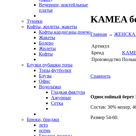
Вечерние, коктейльные
платья
KAMEA бер
Туники
Кофты, жилеты, жакеты
Кофты,кардиганы,пончо
Главная
→
ЖЕНСКА
Жакеты
Болеро
Артикул
Жилеты
Бренд
KAM
Кофты
Производство
Польш
Блузки,рубашки,топы
Топы,футболки
Блузы
Сравнить
Офис
Водолазки
Гладкая фактура
Однослойный берет 
Ажурные
Сетка
Состав: 30% мохер, 4
Размер 54-60.
Брюки, бриджи
лето
осень
Бриджи,лосины