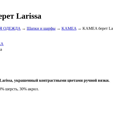
ет Larissa
Я ОДЕЖДА
→
Шапки и шарфы
→
KAMEA
→ KAMEA берет Lar
EA
а
Larissa, украшенный контрастными цветами ручной вязки.
0% шерсть, 30% акрил.