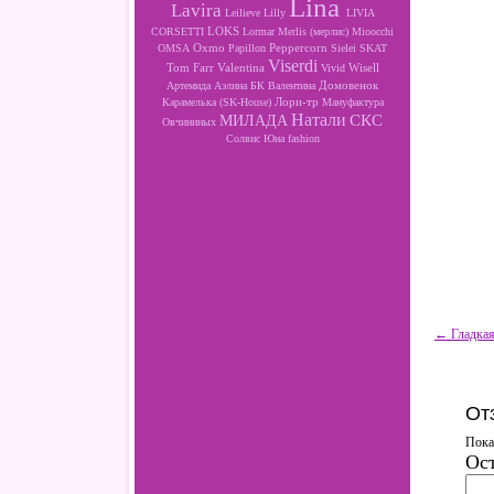
Lina
Lavira
Leilieve
Lilly
LIVIA
LOKS
CORSETTI
Lormar
Merlis (мерлис)
Mioocchi
Oxmo
Peppercorn
OMSA
Papillon
Sielei
SKAT
Viserdi
Valentina
Wisell
Tom Farr
Vivid
Артемида
Аэлина
БК
Валентина
Домовенок
Лори-тр
Карамелька (SK-House)
Мануфактура
Натали
МИЛАДА
СКС
Овчининых
Солвис
Юна fashion
← Гладкая 
От
Пока
Ост