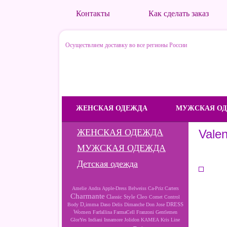
Контакты
Как сделать заказ
Осуществляем доставку во все регионы России
ЖЕНСКАЯ ОДЕЖДА
МУЖСКАЯ О
ЖЕНСКАЯ ОДЕЖДА
Vale
МУЖСКАЯ ОДЕЖДА
Детская одежда
Amelie
Andra
Apple-Dress
Belweiss
Ca-Priz
Carters
Charmante
Cleo
Classic Style
Comet
Control
D,imma
DRESS
Body
Daso
Delis
Dimanche
Don Jose
Women
Farfallina
FarmaCell
Franzoni
Gentlemen
GlorYes
Indiani
Innamore
Jolidon
KAMEA
Kris Line