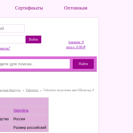
Сертификаты
Оптовикам
Войти
товаров: 0
итого: 0.00 ₽
пароль?
Найти
ладкая фактура
→
Valentina
→ Valentina водолазка цвет.Шоколад #
Valentina
дство
Россия
Размер российский