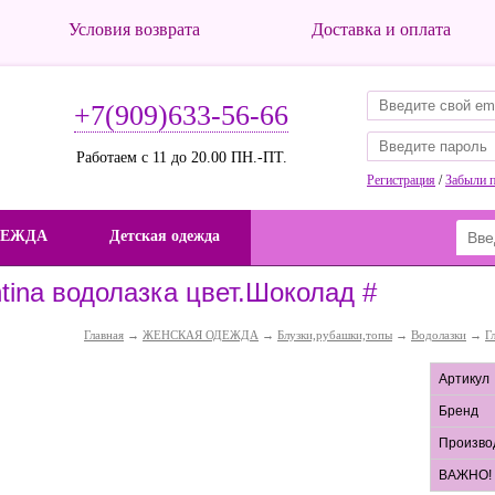
Условия возврата
Доставка и оплата
+7(909)633-56-66
Работаем с 11 до 20.00 ПН.-ПТ.
Регистрация
/
Забыли 
ДЕЖДА
Детская одежда
ntina водолазка цвет.Шоколад #
Главная
→
ЖЕНСКАЯ ОДЕЖДА
→
Блузки,рубашки,топы
→
Водолазки
→
Г
Артикул
Бренд
Произво
ВАЖНО!