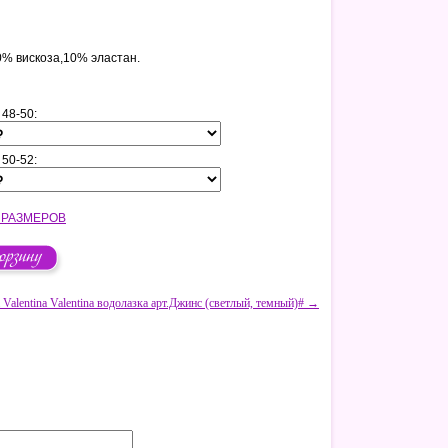
0% вискоза,10% эластан.
 48-50:
 50-52:
 РАЗМЕРОВ
 Valentina Valentina водолазка арт.Джинс (светлый, темный)# →