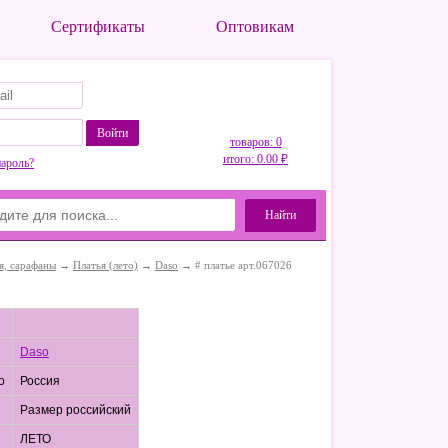
Сертификаты
Оптовикам
Войти
товаров: 0
итого: 0.00 ₽
пароль?
Найти
я, сарафаны
→
Платья (лето)
→
Daso
→ # платье арт.067026
Daso
о
Россия
Размер российский
ЛЕТО