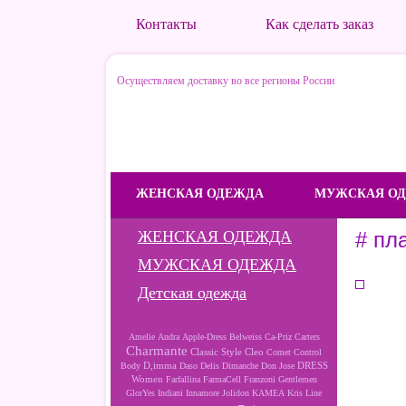
Контакты
Как сделать заказ
Осуществляем доставку во все регионы России
ЖЕНСКАЯ ОДЕЖДА
МУЖСКАЯ О
ЖЕНСКАЯ ОДЕЖДА
# пл
МУЖСКАЯ ОДЕЖДА
Детская одежда
Amelie
Andra
Apple-Dress
Belweiss
Ca-Priz
Carters
Charmante
Cleo
Classic Style
Comet
Control
D,imma
DRESS
Body
Daso
Delis
Dimanche
Don Jose
Women
Farfallina
FarmaCell
Franzoni
Gentlemen
GlorYes
Indiani
Innamore
Jolidon
KAMEA
Kris Line