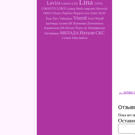
Lina
Lavira
Leilieve
Lilly
LIVIA
LOKS
CORSETTI
Lormar
Merlis (мерлис)
Mioocchi
Oxmo
Peppercorn
OMSA
Papillon
Sielei
SKAT
Viserdi
Valentina
Wisell
Tom Farr
Vivid
Артемида
Аэлина
БК
Валентина
Домовенок
Лори-тр
Карамелька (SK-House)
Мануфактура
Натали
МИЛАДА
СКС
Овчининых
Солвис
Юна fashion
← летнее п
Отзыв
Пока нет н
Остави