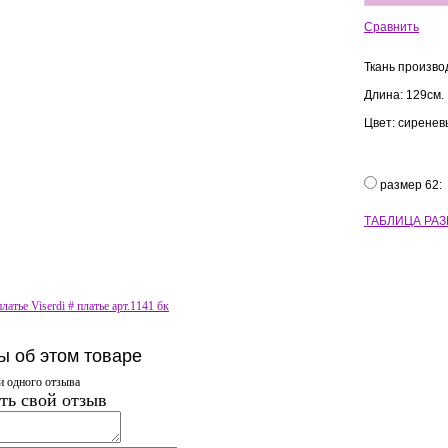
Сравнить
Ткань произво
Длина: 129см.
Цвет: сиренев
размер 62:
ТАБЛИЦА РА
латье Viserdi # платье арт.1141 бк
ы об этом товаре
и одного отзыва
ть свой отзыв