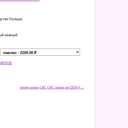
дство Польша.
ый нежный.
ЗМЕРОВ
летнее платье СКС СКС платье арт.2856 # →