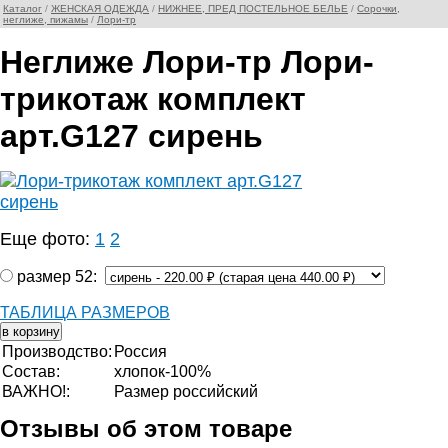
Каталог
/
ЖЕНСКАЯ ОДЕЖДА
/
НИЖНЕЕ, ПРЕД ПОСТЕЛЬНОЕ БЕЛЬЕ
/
Сорочки,
неглиже, пижамы
/
Лори-тр
Неглиже Лори-тр Лори-
трикотаж комплект
арт.G127 сирень
Еще фото:
1
2
размер 52:
ТАБЛИЦА РАЗМЕРОВ
Производство:
Россия
Состав:
хлопок-100%
ВАЖНО!:
Размер российский
Отзывы об этом товаре