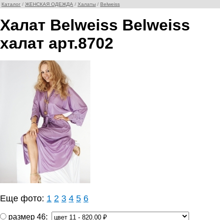
Каталог
/
ЖЕНСКАЯ ОДЕЖДА
/
Халаты
/
Belweiss
Халат Belweiss Belweiss
халат арт.8702
Еще фото:
1
2
3
4
5
6
размер 46: