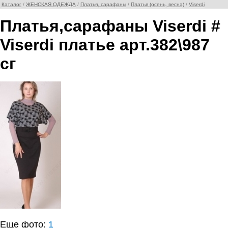
Каталог
/
ЖЕНСКАЯ ОДЕЖДА
/
Платья, сарафаны
/
Платья (осень, весна)
/
Viserdi
Платья,сарафаны Viserdi #
Viserdi платье арт.382\987
сг
Еще фото:
1