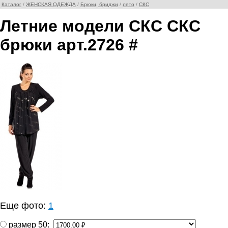
Каталог
/
ЖЕНСКАЯ ОДЕЖДА
/
Брюки, бриджи
/
лето
/
СКС
Летние модели СКС СКС
брюки арт.2726 #
Еще фото:
1
размер 50: