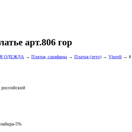
платье арт.806 гор
Я ОДЕЖДА
→
Платья, сарафаны
→
Платья (лето)
→
Viserdi
→ # V
я
р российский
 лайкра-5%