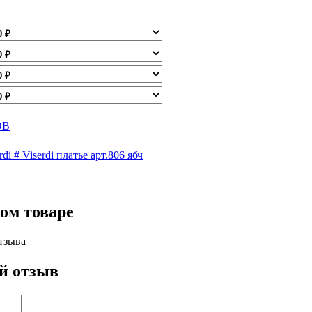
ОВ
di # Viserdi платье арт.806 ябч
ом товаре
тзыва
й отзыв