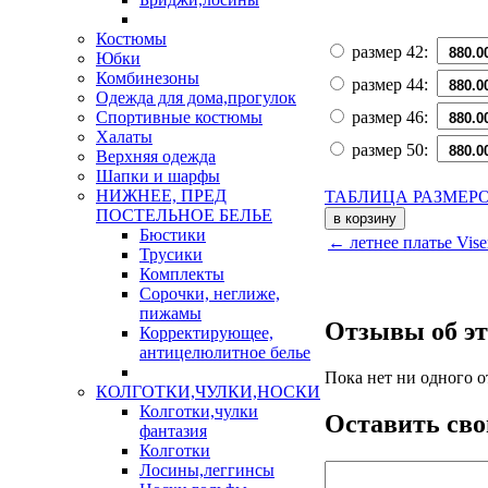
Костюмы
размер 42:
Юбки
Комбинезоны
размер 44:
Одежда для дома,прогулок
размер 46:
Спортивные костюмы
Халаты
размер 50:
Верхняя одежда
Шапки и шарфы
НИЖНЕЕ, ПРЕД
ТАБЛИЦА РАЗМЕР
ПОСТЕЛЬНОЕ БЕЛЬЕ
Бюстики
← летнее платье Viser
Трусики
Комплекты
Сорочки, неглиже,
пижамы
Отзывы об эт
Корректирующее,
антицелюлитное белье
Пока нет ни одного о
КОЛГОТКИ,ЧУЛКИ,НОСКИ
Колготки,чулки
Оставить сво
фантазия
Колготки
Лосины,леггинсы