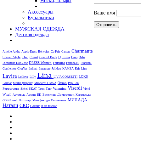
Носки,гольфы
Аксессуары
Ваше имя
Купальники
МУЖСКАЯ ОДЕЖДА
Детская одежда
Charmante
Amelie
Andra
Apple-Dress
Belweiss
Ca-Priz
Carters
Cleo
D,imma
Classic Style
Comet
Control Body
Daso
Delis
DRESS Women
Dimanche
Don Jose
Farfallina
FarmaCell
Franzoni
Gentlemen
GlorYes
Indiani
Innamore
Jolidon
KAMEA
Kris Line
Lina
Lavira
LOKS
Leilieve
Lilly
LIVIA CORSETTI
Oxmo
Lormar
Merlis (мерлис)
Mioocchi
OMSA
Papillon
Viserdi
Peppercorn
Valentina
Sielei
SKAT
Tom Farr
Vivid
Wisell
Артемида
Аэлина
БК
Валентина
Домовенок
Карамелька
МИЛАДА
Лори-тр
(SK-House)
Мануфактура Овчининых
Натали
СКС
Солвис
Юна fashion