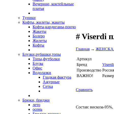
Вечерние, коктейльные
платья
Туники
Кофты, жилеты, жакеты
Кофты,кардиганы,пончо
Жакеты
# Viserdi 
Болеро
Жилеты
Кофты
Главная
→
ЖЕНСКА
Блузки,рубашки,топы
Артикул
Топы,футболки
Блузы
Бренд
Viserdi
Офис
Производство
Росси
Водолазки
ВАЖНО!
Разме
Гладкая фактура
Ажурные
Сетка
Сравнить
Брюки, бриджи
лето
Состав: вискоза-95%,
осень
Бриджи,лосины