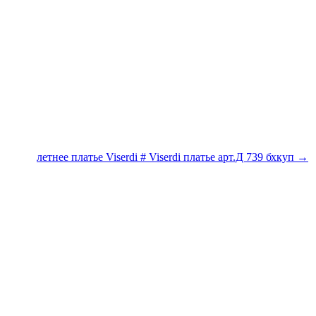
летнее платье Viserdi # Viserdi платье арт.Д 739 бхкуп →