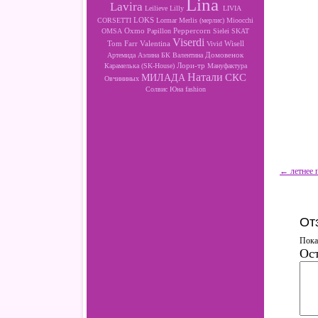
Lina
Lavira
Leilieve
Lilly
LIVIA
LOKS
CORSETTI
Lormar
Merlis (мерлис)
Mioocchi
Oxmo
Peppercorn
OMSA
Papillon
Sielei
SKAT
Viserdi
Valentina
Wisell
Tom Farr
Vivid
Артемида
Аэлина
БК
Валентина
Домовенок
Лори-тр
Карамелька (SK-House)
Мануфактура
Натали
МИЛАДА
СКС
Овчининых
Солвис
Юна fashion
← летнее 
От
Пока
Ост