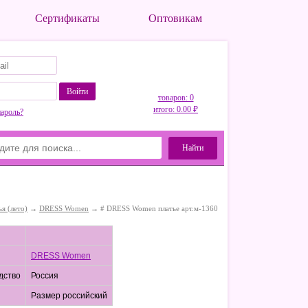
Сертификаты
Оптовикам
Войти
товаров: 0
итого: 0.00 ₽
пароль?
Найти
я (лето)
→
DRESS Women
→ # DRESS Women платье арт.м-1360
DRESS Women
дство
Россия
Размер российский