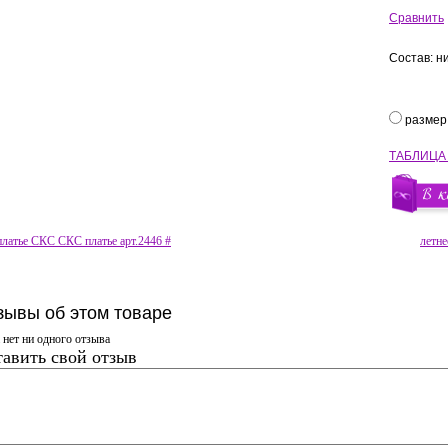
Сравнить
Состав: н
размер
ТАБЛИЦА
платье СКС СКС платье арт.2446 #
летн
зывы об этом товаре
 нет ни одного отзыва
авить свой отзыв