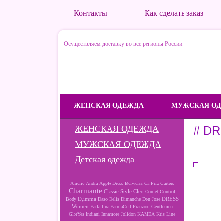
Контакты
Как сделать заказ
Осуществляем доставку во все регионы России
ЖЕНСКАЯ ОДЕЖДА
МУЖСКАЯ О
ЖЕНСКАЯ ОДЕЖДА
# DR
МУЖСКАЯ ОДЕЖДА
Детская одежда
Amelie
Andra
Apple-Dress
Belweiss
Ca-Priz
Carters
Charmante
Cleo
Classic Style
Comet
Control
D,imma
DRESS
Body
Daso
Delis
Dimanche
Don Jose
Women
Farfallina
FarmaCell
Franzoni
Gentlemen
GlorYes
Indiani
Innamore
Jolidon
KAMEA
Kris Line