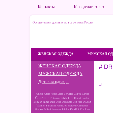
Контакты
Как сделать заказ
Осуществляем доставку во все регионы России
ЖЕНСКАЯ ОДЕЖДА
МУЖСКАЯ О
ЖЕНСКАЯ ОДЕЖДА
# DR
МУЖСКАЯ ОДЕЖДА
Детская одежда
Amelie
Andra
Apple-Dress
Belweiss
Ca-Priz
Carters
Charmante
Cleo
Classic Style
Comet
Control
D,imma
DRESS
Body
Daso
Delis
Dimanche
Don Jose
Women
Farfallina
FarmaCell
Franzoni
Gentlemen
GlorYes
Indiani
Innamore
Jolidon
KAMEA
Kris Line