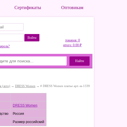
Сертификаты
Оптовикам
Войти
товаров: 0
итого: 0.00 ₽
пароль?
Найти
я (лето)
→
DRESS Women
→ # DRESS Women платье арт.-м-1339
DRESS Women
дство
Россия
Размер российский