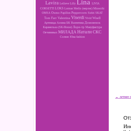
Lina
Lavira
Leilieve
Lilly
LIVIA
LOKS
CORSETTI
Lormar
Merlis (мерлис)
Mioocchi
Oxmo
Peppercorn
OMSA
Papillon
Sielei
SKAT
Viserdi
Valentina
Wisell
Tom Farr
Vivid
Артемида
Аэлина
БК
Валентина
Домовенок
Лори-тр
Карамелька (SK-House)
Мануфактура
Натали
МИЛАДА
СКС
Овчининых
Солвис
Юна fashion
← летнее 
От
Ин