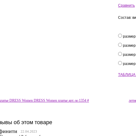
Сравнить
Состав: в
размер
размер
размер
размер
ТАБЛИЦА
платье DRESS Women DRESS Women платье арт.-м-1354 #
летн
зывы об этом товаре
финити
22.04.2023