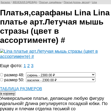
Каталог
/
ЖЕНСКАЯ ОДЕЖДА
/
Платья, сарафаны
/
Платья (осень, весна)
/
Lina
Платья,сарафаны Lina Lina
платье арт.Летучая мышь
стразы (цвет в
ассортименте) #
Еще фото:
1
2
3
размер 48:
размер 50:
ТАБЛИЦА РАЗМЕРОВ
Универсальное платье, делающее любую фигуру
идеальной! Длина регулируется посадкой юбки. По
рукаву и плечам отделка тесьмой со