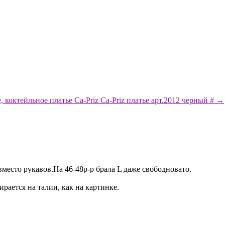
, коктейльное платье Ca-Priz Ca-Priz платье арт.2012 черный # →
есто рукавов.На 46-48р-р брала L даже свободновато.
рается на талии, как на картинке.