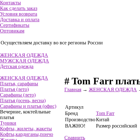
Контакты
Как сделать заказ
Условия возврата
Доставка и оплата
Сертификаты
Оптовикам
Осуществляем доставку во все регионы России
ЖЕНСКАЯ ОДЕЖДА
МУЖСКАЯ ОДЕЖДА
Детская одежда
ЖЕНСКАЯ ОДЕЖДА
# Tom Farr плать
Платья, сарафаны
Платья (лето)
Главная
→
ЖЕНСКАЯ ОДЕЖДА
Сарафаны (лето)
Платья (осень, весна)
Сарафаны и платья (офис)
Артикул
Вечерние, коктейльные
Бренд
Tom Farr
платья
Производство
Китай
Туники
ВАЖНО!
Размер российский
Кофты, жилеты, жакеты
Кофты,кардиганы,пончо
Сравнить
Жакеты