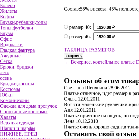
Болеро
Состав:55% вискоза, 45% полиэсте
Жилеты
Кофты
Блузки,рубашки,топы
размер 40:
Топы,футболки
Блузы
размер 46:
Офис
Водолазки
ТАБЛИЦА РАЗМЕРОВ
Гладкая фактура
Ажурные
Сетка
← Вечернее, коктейльное платье
Брюки, бриджи
лето
осень
Отзывы об этом това
Бриджи,лосины
Светлана Шенягина
28.06.2012
Костюмы
Платье отличное, идет размер в ра
Юбки
Ольга
12.01.2011
Комбинезоны
Вот эти маленькие рукавчики-крыл
Одежда для дома,прогулок
Аня
12.01.2011
Спортивные костюмы
Платье приятное на ощупь, но подо
Халаты
Лена
10.12.2010
Верхняя одежда
Платье очень хорошо сидит,в талии
Шапки и шарфы
Оставить свой отзыв
НИЖНЕЕ, ПРЕД