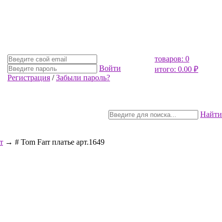
товаров: 0
Войти
итого: 0.00 ₽
Регистрация
/
Забыли пароль?
Найти
r
→ # Tom Farr платье арт.1649