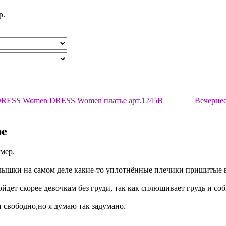
р.
 DRESS Women DRESS Women платье арт.1245B
Вечернее
ре
змер.
ышки на самом деле какие-то уплотнённые плечики пришитые вм
йдет скорее девочкам без груди, так как сплющивает грудь и соби
 свободно,но я думаю так задумано.