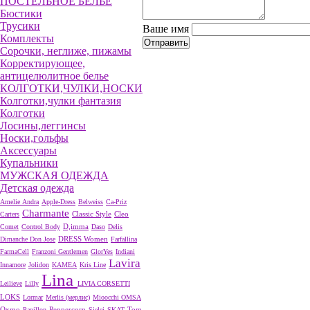
ПОСТЕЛЬНОЕ БЕЛЬЕ
Бюстики
Трусики
Ваше имя
Комплекты
Сорочки, неглиже, пижамы
Корректирующее,
антицелюлитное белье
КОЛГОТКИ,ЧУЛКИ,НОСКИ
Колготки,чулки фантазия
Колготки
Лосины,леггинсы
Носки,гольфы
Аксессуары
Купальники
МУЖСКАЯ ОДЕЖДА
Детская одежда
Amelie
Andra
Apple-Dress
Belweiss
Ca-Priz
Charmante
Cleo
Carters
Classic Style
D,imma
Comet
Control Body
Daso
Delis
DRESS Women
Dimanche
Don Jose
Farfallina
FarmaCell
Franzoni
Gentlemen
GlorYes
Indiani
Lavira
Innamore
Jolidon
KAMEA
Kris Line
Lina
Leilieve
Lilly
LIVIA CORSETTI
LOKS
Lormar
Merlis (мерлис)
Mioocchi
OMSA
Oxmo
Peppercorn
Papillon
Sielei
SKAT
Tom