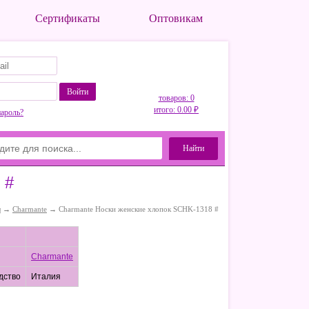
Сертификаты
Оптовикам
Войти
товаров: 0
итого: 0.00 ₽
пароль?
Найти
 #
ы
→
Charmante
→ Charmante Носки женские хлопок SCHK-1318 #
Charmante
дство
Италия