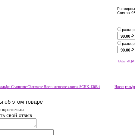
Размерный
Состав: 9
размер
размер
ТАБЛИЦА
ольфы Charmante Charmante Носки женские хлопок SCHK-1368 #
Носки,гольф
ы об этом товаре
и одного отзыва
ть свой отзыв