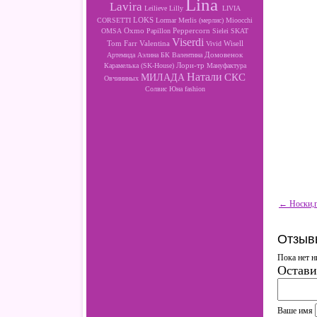
Lina
Lavira
Leilieve
Lilly
LIVIA
LOKS
CORSETTI
Lormar
Merlis (мерлис)
Mioocchi
Oxmo
Peppercorn
OMSA
Papillon
Sielei
SKAT
Viserdi
Valentina
Wisell
Tom Farr
Vivid
Артемида
Аэлина
БК
Валентина
Домовенок
Лори-тр
Карамелька (SK-House)
Мануфактура
Натали
МИЛАДА
СКС
Овчининых
Солвис
Юна fashion
← Носки,г
Отзыв
Пока нет н
Остави
Ваше имя