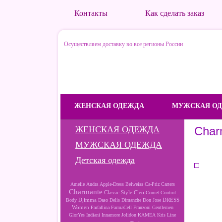
Контакты
Как сделать заказ
Осуществляем доставку во все регионы России
ЖЕНСКАЯ ОДЕЖДА
МУЖСКАЯ О
ЖЕНСКАЯ ОДЕЖДА
Char
МУЖСКАЯ ОДЕЖДА
Детская одежда
Amelie
Andra
Apple-Dress
Belweiss
Ca-Priz
Carters
Charmante
Cleo
Classic Style
Comet
Control
D,imma
DRESS
Body
Daso
Delis
Dimanche
Don Jose
Women
Farfallina
FarmaCell
Franzoni
Gentlemen
GlorYes
Indiani
Innamore
Jolidon
KAMEA
Kris Line