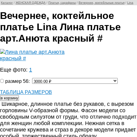
Каталог
/
ЖЕНСКАЯ ОДЕЖДА
/
Платья, сарафаны
/
Вечерние, коктейльные платья
/
Lina
Вечернее, коктейльное
платье Lina Лина платье
арт.Анюта красный #
Еще фото:
1
размер 56:
ТАБЛИЦА РАЗМЕРОВ
Шикарное, длинное платье без рукавов, с вырезом
горловины V-образной формы. Фасон модели со
свободным силуэтом от груди, что отлично подходит
для женщин любой комплекции. Нежная сетка в
сочетание кружева и страз в декоре модели придает
особый, торжественный стиль образу.