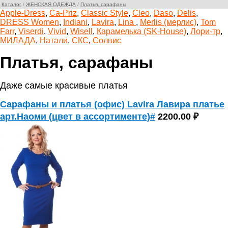
Каталог
/
ЖЕНСКАЯ ОДЕЖДА
/
Платья, сарафаны
Apple-Dress
,
Ca-Priz
,
Classic Style
,
Cleo
,
Daso
,
Delis
,
DRESS Women
,
Indiani
,
Lavira
,
Lina
,
Merlis (мерлис)
,
Tom
Farr
,
Viserdi
,
Vivid
,
Wisell
,
Карамелька (SK-House)
,
Лори-тр
,
МИЛАДА
,
Натали
,
СКС
,
Солвис
Платья, сарафаны
Даже самые красивые платья
Сарафаны и платья (офис) Lavira Лавира платье
арт.Наоми (цвет в ассортименте)#
2200.00 ₽