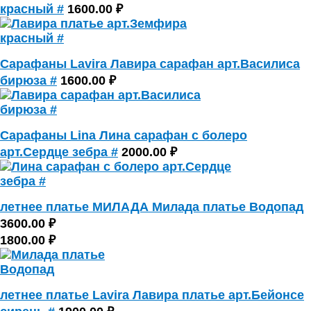
красный #
1600.00 ₽
Сарафаны Lavira Лавира сарафан арт.Василиса
бирюза #
1600.00 ₽
Сарафаны Lina Лина сарафан с болеро
арт.Сердце зебра #
2000.00 ₽
летнее платье МИЛАДА Милада платье Водопад
3600.00 ₽
1800.00 ₽
летнее платье Lavira Лавира платье арт.Бейонсе