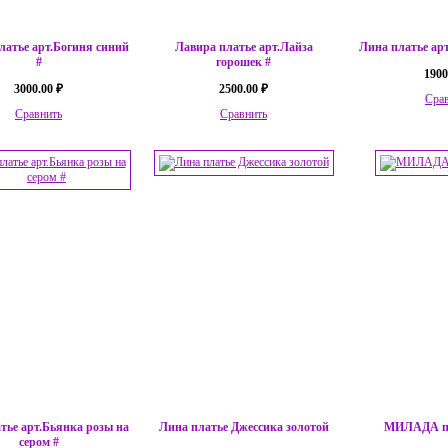
латье арт.Богиня синий
Лавира платье арт.Лайза
Лина платье ар
#
горошек #
1900
3000.00 ₽
2500.00 ₽
Сра
Сравнить
Сравнить
тье арт.Бьянка розы на
Лина платье Джессика золотой
МИЛАДА пл
сером #