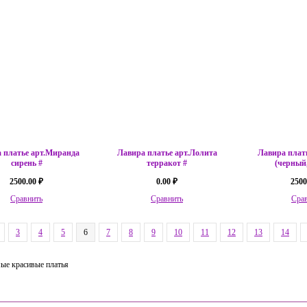
 платье арт.Миранда
Лавира платье арт.Лолита
Лавира плат
сирень #
терракот #
(черный
2500.00 ₽
0.00 ₽
2500
Сравнить
Сравнить
Сра
3
4
5
6
7
8
9
10
11
12
13
14
ые красивые платья