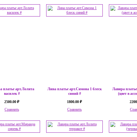
а платье арт.Лолита
Лина платье арт.Симона 1 блеск
Лавира платье
василек #
синий #
(цвет в асс
2500.00 ₽
1800.00 ₽
2200
Сравнить
Сравнить
Сра