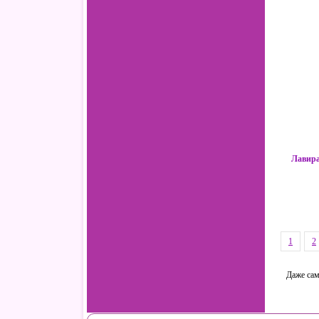
Лавира
1
2
Даже сам