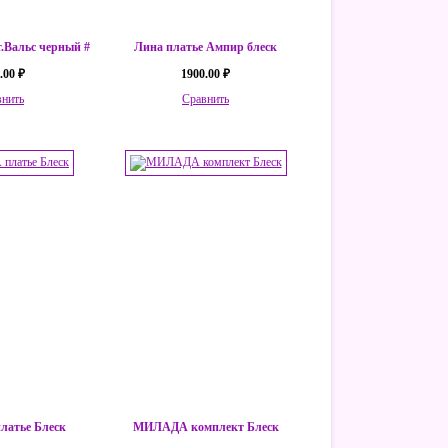
т.Вальс черный #
Лина платье Ампир блеск
.00 ₽
1900.00 ₽
внить
Сравнить
атье Блеск
МИЛАДА комплект Блеск