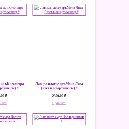
 арт.Клеопатра
Лавира платье арт.Мона Лиза
ортименте) #
(цвет в ассортименте) #
.00 ₽
2300.00 ₽
внить
Сравнить