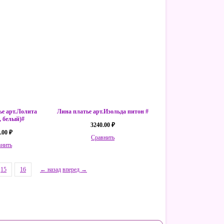
ье арт.Лолита
Лина платье арт.Изольда питон #
, белый)#
3240.00 ₽
.00 ₽
Сравнить
внить
15
16
← назад
вперед →