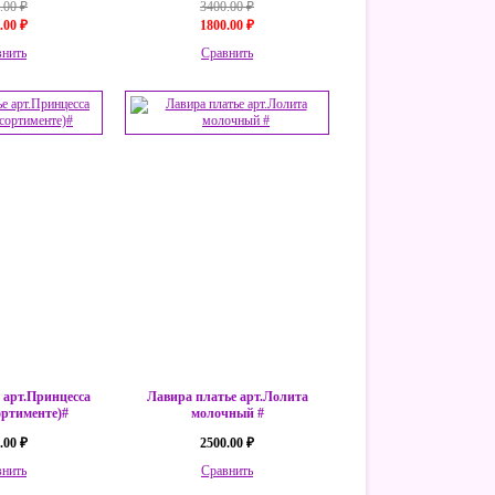
.00 ₽
3400.00 ₽
.00 ₽
1800.00 ₽
внить
Сравнить
 арт.Принцесса
Лавира платье арт.Лолита
сортименте)#
молочный #
.00 ₽
2500.00 ₽
внить
Сравнить