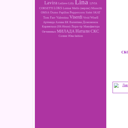
Lina
Lavira
Leilieve
Lilly
LIVIA
LOKS
CORSETTI
Lormar
Merlis (мерлис)
Mioocchi
Oxmo
Peppercorn
OMSA
Papillon
Sielei
SKAT
Viserdi
Valentina
Wisell
Tom Farr
Vivid
Артемида
Аэлина
БК
Валентина
Домовенок
Лори-тр
Карамелька (SK-House)
Мануфактура
Натали
МИЛАДА
СКС
Овчининых
Солвис
Юна fashion
СКС