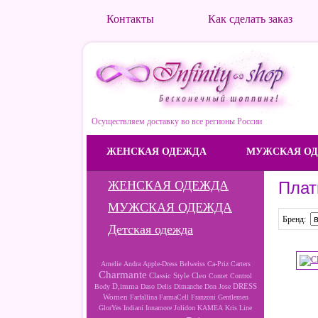
Контакты
Как сделать заказ
Осуществляем доставку во все регионы России
ЖЕНСКАЯ ОДЕЖДА
МУЖСКАЯ О
ЖЕНСКАЯ ОДЕЖДА
Плат
МУЖСКАЯ ОДЕЖДА
Бренд:
Детская одежда
Amelie
Andra
Apple-Dress
Belweiss
Ca-Priz
Carters
Charmante
Cleo
Classic Style
Comet
Control
D,imma
DRESS
Body
Daso
Delis
Dimanche
Don Jose
Women
Farfallina
FarmaCell
Franzoni
Gentlemen
GlorYes
Indiani
Innamore
Jolidon
KAMEA
Kris Line