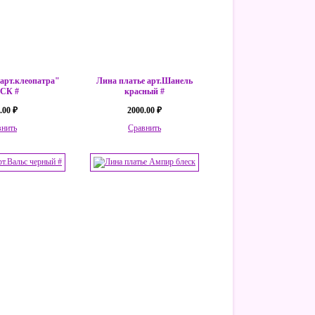
 арт.клеопатра"
Лина платье арт.Шанель
СК #
красный #
.00 ₽
2000.00 ₽
внить
Сравнить