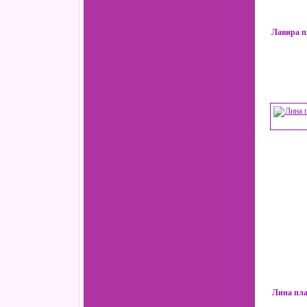
Лавира п
Лина пла