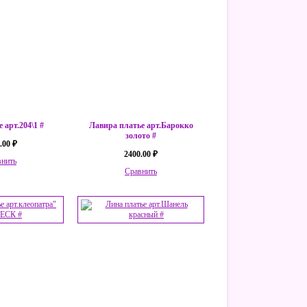
 арт.204\1 #
Лавира платье арт.Барокко
золото #
.00 ₽
2400.00 ₽
внить
Сравнить