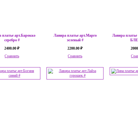
 платье арт.Барокко
Лавира платье арт.Марго
Лавира платье
серебро #
зеленый #
БЛЕ
2400.00 ₽
2200.00 ₽
2000
Сравнить
Сравнить
Сра