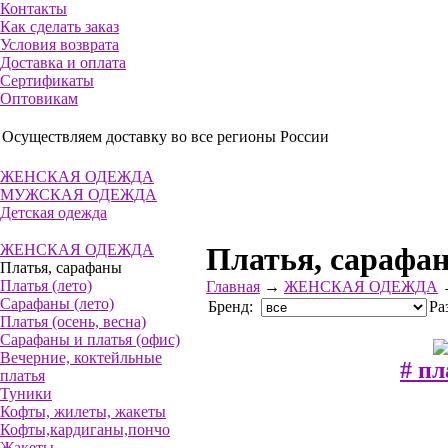
Контакты
Как сделать заказ
Условия возврата
Доставка и оплата
Сертификаты
Оптовикам
Осуществляем доставку во все регионы России
ЖЕНСКАЯ ОДЕЖДА
МУЖСКАЯ ОДЕЖДА
Детская одежда
ЖЕНСКАЯ ОДЕЖДА
Платья, сарафа
Платья, сарафаны
Платья (лето)
Главная
→
ЖЕНСКАЯ ОДЕЖДА
Сарафаны (лето)
Бренд:
Ра
Платья (осень, весна)
Сарафаны и платья (офис)
Вечерние, коктейльные
# пл
платья
Туники
Кофты, жилеты, жакеты
Кофты,кардиганы,пончо
Жакеты