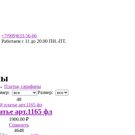
+7(909)633-56-66
Работаем с 11 до 20.00 ПН.-ПТ.
ны
→
Платья, сарафаны
змер:
Размер:
48
атье арт.1165 фл
1900.00 ₽
Сравнить
46
48