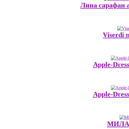
Лина сарафан а
Viserdi 
Apple-Dres
Apple-Dres
МИЛАД