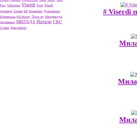
Viserdi
Valentina
Wisell
Farr
Vivid
# Viserdi 
Артемида
Аэлина
БК
Валентина
Домовенок
Лори-тр
Карамелька (SK-House)
Мануфактура
Натали
МИЛАДА
СКС
Овчининых
Солвис
Юна fashion
Мила
Милад
Мила