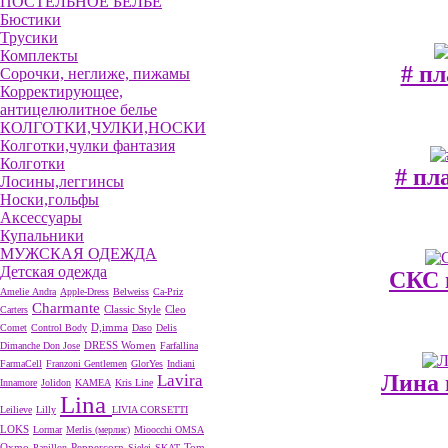
ПОСТЕЛЬНОЕ БЕЛЬЕ
Бюстики
Трусики
Комплекты
# пл
Сорочки, неглиже, пижамы
Корректирующее,
антицелюлитное белье
КОЛГОТКИ,ЧУЛКИ,НОСКИ
Колготки,чулки фантазия
Колготки
# пл
Лосины,леггинсы
Носки,гольфы
Аксессуары
Купальники
МУЖСКАЯ ОДЕЖДА
Детская одежда
СКС п
Amelie
Andra
Apple-Dress
Belweiss
Ca-Priz
Charmante
Cleo
Carters
Classic Style
D,imma
Comet
Control Body
Daso
Delis
DRESS Women
Dimanche
Don Jose
Farfallina
FarmaCell
Franzoni
Gentlemen
GlorYes
Indiani
Лина 
Lavira
Innamore
Jolidon
KAMEA
Kris Line
Lina
Leilieve
Lilly
LIVIA CORSETTI
LOKS
Lormar
Merlis (мерлис)
Mioocchi
OMSA
Oxmo
Peppercorn
Papillon
Sielei
SKAT
Tom