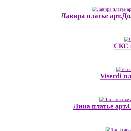
Лавира платье арт.До
СКС п
Viserdi п
Лина платье арт.С