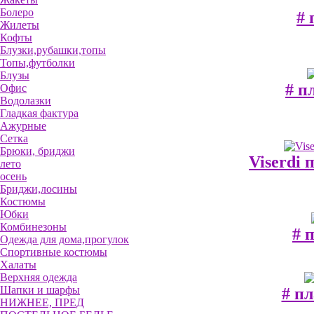
Болеро
# 
Жилеты
Кофты
Блузки,рубашки,топы
Топы,футболки
Блузы
# п
Офис
Водолазки
Гладкая фактура
Ажурные
Сетка
Брюки, бриджи
Viserdi 
лето
осень
Бриджи,лосины
Костюмы
Юбки
Комбинезоны
# 
Одежда для дома,прогулок
Спортивные костюмы
Халаты
Верхняя одежда
Шапки и шарфы
# пл
НИЖНЕЕ, ПРЕД