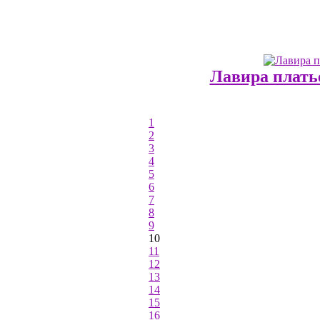
Лавира плать
1
2
3
4
5
6
7
8
9
10
11
12
13
14
15
16