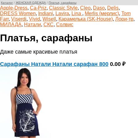
Каталог
/
ЖЕНСКАЯ ОДЕЖДА
/
Платья, сарафаны
Apple-Dress
,
Ca-Priz
,
Classic Style
,
Cleo
,
Daso
,
Delis
,
DRESS Women
,
Indiani
,
Lavira
,
Lina
,
Merlis (мерлис)
,
Tom
Farr
,
Viserdi
,
Vivid
,
Wisell
,
Карамелька (SK-House)
,
Лори-тр
,
МИЛАДА
,
Натали
,
СКС
,
Солвис
Платья, сарафаны
Даже самые красивые платья
Сарафаны Натали Натали сарафан 800
0.00 ₽