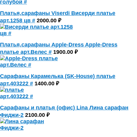
Платья,сарафаны Viserdi Висерди платье
арт.1258 цв #
2000.00 ₽
Платья,сарафаны Apple-Dress Apple-Dress
платье арт.Велес #
1900.00 ₽
Сарафаны Карамелька (SK-House) платье
арт.403222 #
1400.00 ₽
Сарафаны и платья (офис) Lina Лина сарафан
Фиджи-2
2100.00 ₽