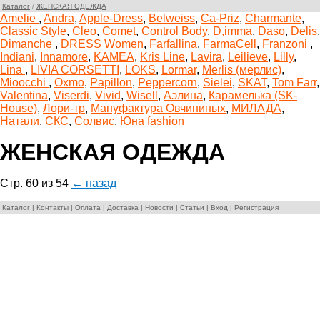
Каталог
/
ЖЕНСКАЯ ОДЕЖДА
Amelie
,
Andra
,
Apple-Dress
,
Belweiss
,
Ca-Priz
,
Charmante
,
Classic Style
,
Cleo
,
Comet
,
Control Body
,
D,imma
,
Daso
,
Delis
,
Dimanche
,
DRESS Women
,
Farfallina
,
FarmaCell
,
Franzoni
,
Indiani
,
Innamore
,
KAMEA
,
Kris Line
,
Lavira
,
Leilieve
,
Lilly
,
Lina
,
LIVIA CORSETTI
,
LOKS
,
Lormar
,
Merlis (мерлис)
,
Mioocchi
,
Oxmo
,
Papillon
,
Peppercorn
,
Sielei
,
SKAT
,
Tom Farr
,
Valentina
,
Viserdi
,
Vivid
,
Wisell
,
Аэлина
,
Карамелька (SK-
House)
,
Лори-тр
,
Мануфактура Овчининых
,
МИЛАДА
,
Натали
,
СКС
,
Солвис
,
Юна fashion
ЖЕНСКАЯ ОДЕЖДА
Стр. 60 из 54
← назад
Каталог
|
Контакты
|
Оплата
|
Доставка
|
Новости
|
Статьи
|
Вход
|
Регистрация