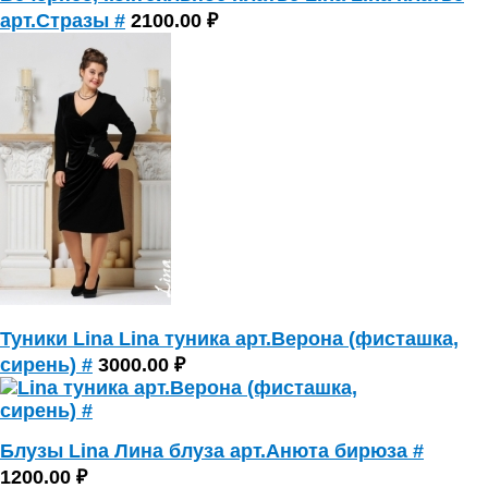
арт.Стразы #
2100.00 ₽
Туники Lina Lina туника арт.Верона (фисташка,
сирень) #
3000.00 ₽
Блузы Lina Лина блуза арт.Анюта бирюза #
1200.00 ₽