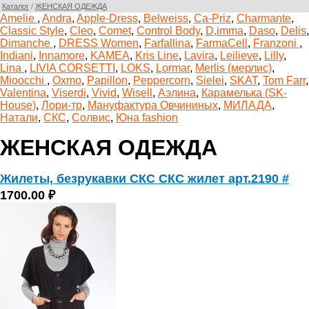
Каталог
/
ЖЕНСКАЯ ОДЕЖДА
Amelie
,
Andra
,
Apple-Dress
,
Belweiss
,
Ca-Priz
,
Charmante
,
Classic Style
,
Cleo
,
Comet
,
Control Body
,
D,imma
,
Daso
,
Delis
,
Dimanche
,
DRESS Women
,
Farfallina
,
FarmaCell
,
Franzoni
,
Indiani
,
Innamore
,
KAMEA
,
Kris Line
,
Lavira
,
Leilieve
,
Lilly
,
Lina
,
LIVIA CORSETTI
,
LOKS
,
Lormar
,
Merlis (мерлис)
,
Mioocchi
,
Oxmo
,
Papillon
,
Peppercorn
,
Sielei
,
SKAT
,
Tom Farr
,
Valentina
,
Viserdi
,
Vivid
,
Wisell
,
Аэлина
,
Карамелька (SK-
House)
,
Лори-тр
,
Мануфактура Овчининых
,
МИЛАДА
,
Натали
,
СКС
,
Солвис
,
Юна fashion
ЖЕНСКАЯ ОДЕЖДА
Жилеты, безрукавки СКС СКС жилет арт.2190 #
1700.00 ₽