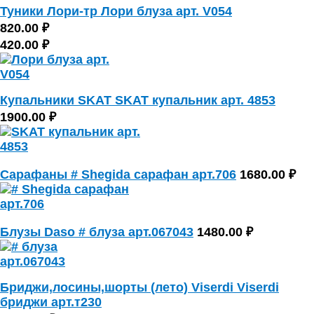
Туники Лори-тр Лори блуза арт. V054
820.00 ₽
420.00 ₽
Купальники SKAT SKAT купальник арт. 4853
1900.00 ₽
Сарафаны # Shegida сарафан арт.706
1680.00 ₽
Блузы Daso # блуза арт.067043
1480.00 ₽
Бриджи,лосины,шорты (лето) Viserdi Viserdi
бриджи арт.т230