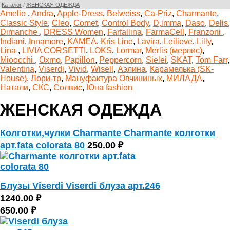
Каталог
/
ЖЕНСКАЯ ОДЕЖДА
Amelie
,
Andra
,
Apple-Dress
,
Belweiss
,
Ca-Priz
,
Charmante
,
Classic Style
,
Cleo
,
Comet
,
Control Body
,
D,imma
,
Daso
,
Delis
,
Dimanche
,
DRESS Women
,
Farfallina
,
FarmaCell
,
Franzoni
,
Indiani
,
Innamore
,
KAMEA
,
Kris Line
,
Lavira
,
Leilieve
,
Lilly
,
Lina
,
LIVIA CORSETTI
,
LOKS
,
Lormar
,
Merlis (мерлис)
,
Mioocchi
,
Oxmo
,
Papillon
,
Peppercorn
,
Sielei
,
SKAT
,
Tom Farr
,
Valentina
,
Viserdi
,
Vivid
,
Wisell
,
Аэлина
,
Карамелька (SK-
House)
,
Лори-тр
,
Мануфактура Овчининых
,
МИЛАДА
,
Натали
,
СКС
,
Солвис
,
Юна fashion
ЖЕНСКАЯ ОДЕЖДА
Колготки,чулки Charmante Charmante колготки
арт.fata colorata 80
250.00 ₽
Блузы Viserdi Viserdi блуза арт.246
1240.00 ₽
650.00 ₽