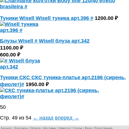
Туники Wisell Wisell туника арт.396 #
1200.00 ₽
Блузы Wisell # Wisell блуза арт.342
1100.00 ₽
600.00 ₽
Туники СКС СКС туника-платье арт.2196 (сирень,
фиолет)#
1950.00 ₽
50
Стр. 49 из 54
← назад
вперед →
Каталог
|
Контакты
|
Оплата
|
Доставка
|
Новости
|
Статьи
|
Вход
|
Регистрация