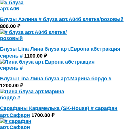
Блузы Аэлина # блуза арт.А04б клетка/розовый
800.00 ₽
Блузы Lina Лина блуза арт.Европа абстракция
сирень #
1100.00 ₽
Блузы Lina Лина блуза арт.Марина бордо #
1200.00 ₽
Сарафаны Карамелька (SK-House) # сарафан
арт.Сафари
1700.00 ₽