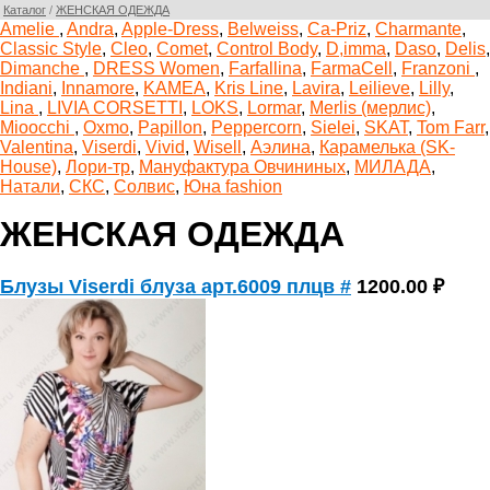
Каталог
/
ЖЕНСКАЯ ОДЕЖДА
Amelie
,
Andra
,
Apple-Dress
,
Belweiss
,
Ca-Priz
,
Charmante
,
Classic Style
,
Cleo
,
Comet
,
Control Body
,
D,imma
,
Daso
,
Delis
,
Dimanche
,
DRESS Women
,
Farfallina
,
FarmaCell
,
Franzoni
,
Indiani
,
Innamore
,
KAMEA
,
Kris Line
,
Lavira
,
Leilieve
,
Lilly
,
Lina
,
LIVIA CORSETTI
,
LOKS
,
Lormar
,
Merlis (мерлис)
,
Mioocchi
,
Oxmo
,
Papillon
,
Peppercorn
,
Sielei
,
SKAT
,
Tom Farr
,
Valentina
,
Viserdi
,
Vivid
,
Wisell
,
Аэлина
,
Карамелька (SK-
House)
,
Лори-тр
,
Мануфактура Овчининых
,
МИЛАДА
,
Натали
,
СКС
,
Солвис
,
Юна fashion
ЖЕНСКАЯ ОДЕЖДА
Блузы Viserdi блуза арт.6009 плцв #
1200.00 ₽